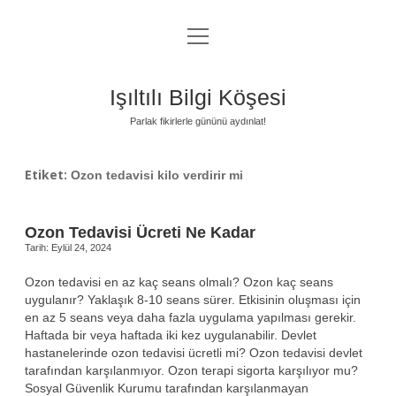
menüyü
Anasayfa
aç
Gizlilik Politikası
Işıltılı Bilgi Köşesi
Yasal Uyarı
Parlak fikirlerle gününü aydınlat!
Hakkımızda
Etiket:
Ozon tedavisi kilo verdirir mi
Ozon Tedavisi Ücreti Ne Kadar
Tarih: Eylül 24, 2024
Ozon tedavisi en az kaç seans olmalı? Ozon kaç seans
uygulanır? Yaklaşık 8-10 seans sürer. Etkisinin oluşması için
en az 5 seans veya daha fazla uygulama yapılması gerekir.
Haftada bir veya haftada iki kez uygulanabilir. Devlet
hastanelerinde ozon tedavisi ücretli mi? Ozon tedavisi devlet
tarafından karşılanmıyor. Ozon terapi sigorta karşılıyor mu?
Sosyal Güvenlik Kurumu tarafından karşılanmayan