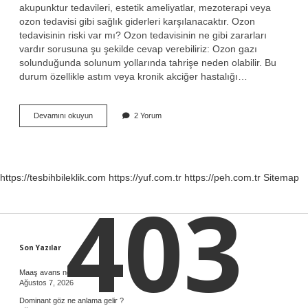
akupunktur tedavileri, estetik ameliyatlar, mezoterapi veya
ozon tedavisi gibi sağlık giderleri karşılanacaktır. Ozon
tedavisinin riski var mı? Ozon tedavisinin ne gibi zararları
vardır sorusuna şu şekilde cevap verebiliriz: Ozon gazı
solunduğunda solunum yollarında tahrişe neden olabilir. Bu
durum özellikle astım veya kronik akciğer hastalığı…
Ozon
Devamını okuyun
2 Yorum
Tedavisi
Ücreti
Ne
Kadar
https://tesbihbileklik.com
https://yuf.com.tr
https://peh.com.tr
Sitemap
403
Sidebar
Son Yazılar
Maaş avans ne anlama gelir ?
Ağustos 7, 2026
Dominant göz ne anlama gelir ?