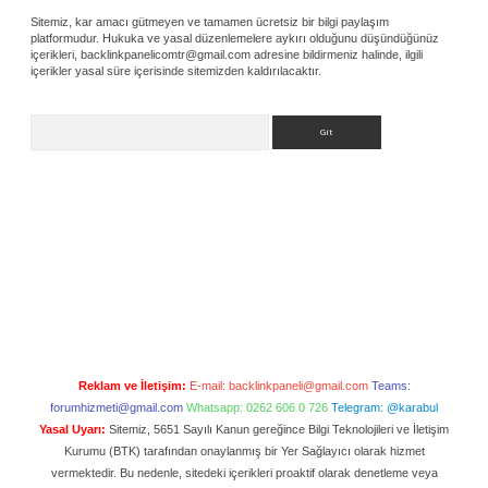
Sitemiz, kar amacı gütmeyen ve tamamen ücretsiz bir bilgi paylaşım
platformudur. Hukuka ve yasal düzenlemelere aykırı olduğunu düşündüğünüz
içerikleri,
backlinkpanelicomtr@gmail.com
adresine bildirmeniz halinde, ilgili
içerikler yasal süre içerisinde sitemizden kaldırılacaktır.
Arama
Reklam ve İletişim:
E-mail:
backlinkpaneli@gmail.com
Teams:
forumhizmeti@gmail.com
Whatsapp: 0262 606 0 726
Telegram: @karabul
Yasal Uyarı:
Sitemiz, 5651 Sayılı Kanun gereğince Bilgi Teknolojileri ve İletişim
Kurumu (BTK) tarafından onaylanmış bir Yer Sağlayıcı olarak hizmet
vermektedir. Bu nedenle, sitedeki içerikleri proaktif olarak denetleme veya