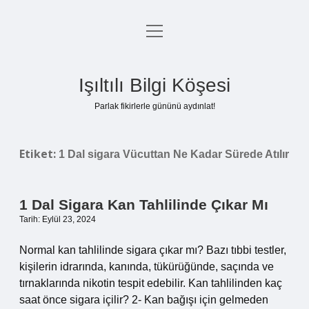
menüyü
Anasayfa
aç
Gizlilik Politikası
Işıltılı Bilgi Köşesi
Yasal Uyarı
Parlak fikirlerle gününü aydınlat!
Hakkımızda
Etiket:
1 Dal sigara Vücuttan Ne Kadar Sürede Atılır
1 Dal Sigara Kan Tahlilinde Çıkar Mı
Tarih: Eylül 23, 2024
Normal kan tahlilinde sigara çıkar mı? Bazı tıbbi testler,
kişilerin idrarında, kanında, tükürüğünde, saçında ve
tırnaklarında nikotin tespit edebilir. Kan tahlilinden kaç
saat önce sigara içilir? 2- Kan bağışı için gelmeden