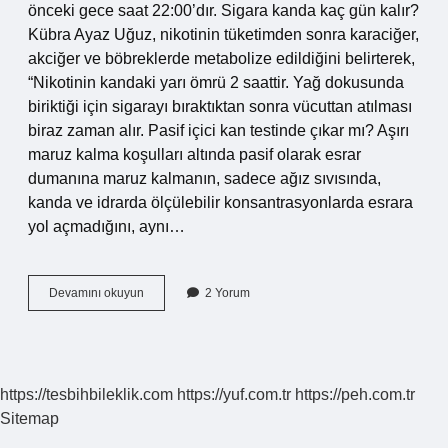
önceki gece saat 22:00’dır. Sigara kanda kaç gün kalır?
Kübra Ayaz Uğuz, nikotinin tüketimden sonra karaciğer,
akciğer ve böbreklerde metabolize edildiğini belirterek,
“Nikotinin kandaki yarı ömrü 2 saattir. Yağ dokusunda
biriktiği için sigarayı bıraktıktan sonra vücuttan atılması
biraz zaman alır. Pasif içici kan testinde çıkar mı? Aşırı
maruz kalma koşulları altında pasif olarak esrar
dumanına maruz kalmanın, sadece ağız sıvısında,
kanda ve idrarda ölçülebilir konsantrasyonlarda esrara
yol açmadığını, aynı…
1
Devamını okuyun
2 Yorum
Dal
Sigara
Kan
Tahlilinde
Çıkar
https://tesbihbileklik.com
https://yuf.com.tr
https://peh.com.tr
Mı
Sitemap