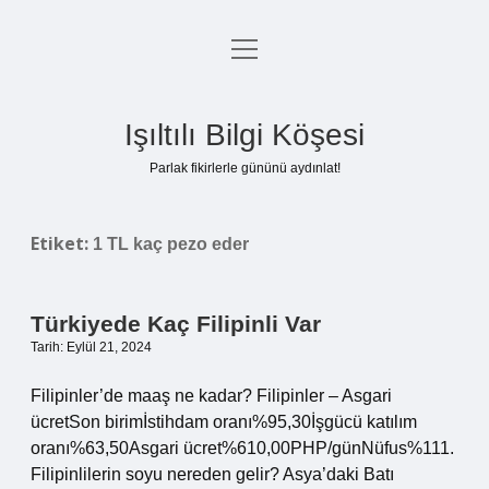
menüyü
Anasayfa
aç
Gizlilik Politikası
Işıltılı Bilgi Köşesi
Yasal Uyarı
Parlak fikirlerle gününü aydınlat!
Hakkımızda
Etiket:
1 TL kaç pezo eder
Türkiyede Kaç Filipinli Var
Tarih: Eylül 21, 2024
Filipinler’de maaş ne kadar? Filipinler – Asgari
ücretSon birimİstihdam oranı%95,30İşgücü katılım
oranı%63,50Asgari ücret%610,00PHP/günNüfus%111.
Filipinlilerin soyu nereden gelir? Asya’daki Batı