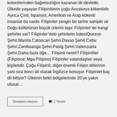
kolonilerinden bağımsızlığını kazanan ilk devlettir.
Ülkede yaşayan Filipinlilerin çoğu Avusturya kökenlidir.
Ayrıca Çinli, İspanyol, Amerikalı ve Arap kökenli
insanlar da vardır. Filipinler zengin bir tarihe sahiptir ve
Doğu kültürünün büyük izlerini taşır. Filipinler’de hangi
şehirler var? Filipinler’deki şehirlerin listesiQuezon
Şehri.Manila.Caloocan Şehri.Davao Şehri.Cebu
Şehri.Zamboanga Şehri.Pasig Şehri.Valenzuela
Şehri.Daha fazla öğe… Filipinli nereli? Filipinliler
(Filipince: Mga Pilipino) Filipinler vatandaşları veya
kişileridir. Çoğu Filipinli, diğer önemli Filipin dillerinin
yanı sıra ikinci dil olarak İngilizce konuşur. Filipinler kaç
dil biliyor? Ülkenin farklı bölgelerinde 20’ye yakın
ulusal…
Türkiyede
Devamını okuyun
2 Yorum
Kaç
Filipinli
Var