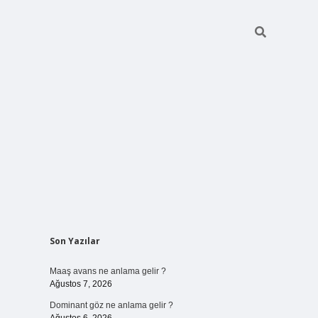
Sidebar
Son Yazılar
ilbet bahis
Maaş avans ne anlama gelir ?
Ağustos 7, 2026
Dominant göz ne anlama gelir ?