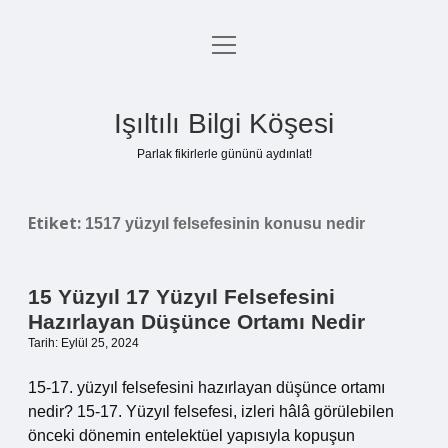
menüyü
Anasayfa
aç
Gizlilik Politikası
Işıltılı Bilgi Köşesi
Yasal Uyarı
Parlak fikirlerle gününü aydınlat!
Hakkımızda
Etiket:
1517 yüzyıl felsefesinin konusu nedir
15 Yüzyıl 17 Yüzyıl Felsefesini
Hazırlayan Düşünce Ortamı Nedir
Tarih: Eylül 25, 2024
15-17. yüzyıl felsefesini hazırlayan düşünce ortamı
nedir? 15-17. Yüzyıl felsefesi, izleri hâlâ görülebilen
önceki dönemin entelektüel yapısıyla kopuşun