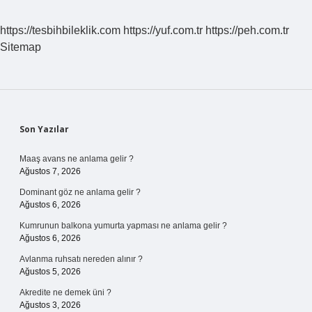
Felsefesini
Hazırlayan
https://tesbihbileklik.com
https://yuf.com.tr
https://peh.com.tr
Düşünce
Sitemap
Ortamı
Nedir
Sidebar
Son Yazılar
Maaş avans ne anlama gelir ?
Ağustos 7, 2026
Dominant göz ne anlama gelir ?
Ağustos 6, 2026
Kumrunun balkona yumurta yapması ne anlama gelir ?
Ağustos 6, 2026
Avlanma ruhsatı nereden alınır ?
Ağustos 5, 2026
Akredite ne demek üni ?
Ağustos 3, 2026