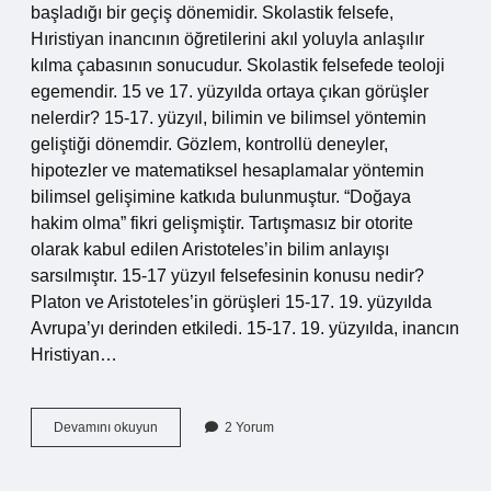
başladığı bir geçiş dönemidir. Skolastik felsefe,
Hıristiyan inancının öğretilerini akıl yoluyla anlaşılır
kılma çabasının sonucudur. Skolastik felsefede teoloji
egemendir. 15 ve 17. yüzyılda ortaya çıkan görüşler
nelerdir? 15-17. yüzyıl, bilimin ve bilimsel yöntemin
geliştiği dönemdir. Gözlem, kontrollü deneyler,
hipotezler ve matematiksel hesaplamalar yöntemin
bilimsel gelişimine katkıda bulunmuştur. “Doğaya
hakim olma” fikri gelişmiştir. Tartışmasız bir otorite
olarak kabul edilen Aristoteles’in bilim anlayışı
sarsılmıştır. 15-17 yüzyıl felsefesinin konusu nedir?
Platon ve Aristoteles’in görüşleri 15-17. 19. yüzyılda
Avrupa’yı derinden etkiledi. 15-17. 19. yüzyılda, inancın
Hristiyan…
15
Devamını okuyun
2 Yorum
Yüzyıl
17
Yüzyıl