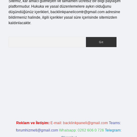
Sitemiz, kar amacı gütmeyen ve tamamen ücretsiz bir bilgi paylaşım
platformudur. Hukuka ve yasal düzenlemelere aykırı olduğunu
düşündüğünüz içerikleri,
backlinkpanelicomtr@gmail.com
adresine
bildirmeniz halinde, ilgili içerikler yasal süre içerisinde sitemizden
kaldırılacaktır.
Arama
ilbet bahis sitesi
Reklam ve İletişim:
E-mail:
backlinkpaneli@gmail.com
Teams:
forumhizmeti@gmail.com
Whatsapp: 0262 606 0 726
Telegram: