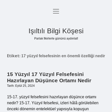
menüyü
Anasayfa
aç
Gizlilik Politikası
Işıltılı Bilgi Köşesi
Yasal Uyarı
Parlak fikirlerle gününü aydınlat!
Hakkımızda
Etiket:
17 yüzyıl felsefesinin en önemli özelliği nedir
15 Yüzyıl 17 Yüzyıl Felsefesini
Hazırlayan Düşünce Ortamı Nedir
Tarih: Eylül 25, 2024
15-17. yüzyıl felsefesini hazırlayan düşünce ortamı
nedir? 15-17. Yüzyıl felsefesi, izleri hâlâ görülebilen
önceki dönemin entelektüel yapısıyla kopuşun