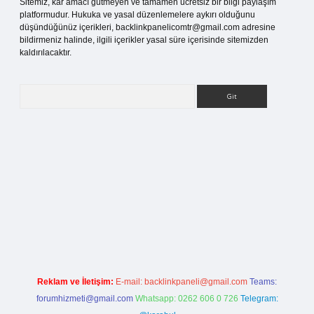
Sitemiz, kar amacı gütmeyen ve tamamen ücretsiz bir bilgi paylaşım
platformudur. Hukuka ve yasal düzenlemelere aykırı olduğunu
düşündüğünüz içerikleri,
backlinkpanelicomtr@gmail.com
adresine
bildirmeniz halinde, ilgili içerikler yasal süre içerisinde sitemizden
kaldırılacaktır.
Arama
i
Reklam ve İletişim:
E-mail:
backlinkpaneli@gmail.com
Teams:
forumhizmeti@gmail.com
Whatsapp: 0262 606 0 726
Telegram: