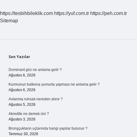
Felsefesini
Hazırlayan
https://tesbihbileklik.com
https://yuf.com.tr
https://peh.com.tr
Düşünce
Sitemap
Ortamı
Nedir
Sidebar
Son Yazılar
Dominant göz ne anlama gelir ?
Ağustos 6, 2026
Kumrunun balkona yumurta yapması ne anlama gelir ?
Ağustos 6, 2026
Avlanma ruhsatı nereden alınır ?
Ağustos 5, 2026
Akredite ne demek üni ?
Ağustos 3, 2026
Bronşçukların uçlarında hangi yapılar bulunur ?
Temmuz 30, 2026