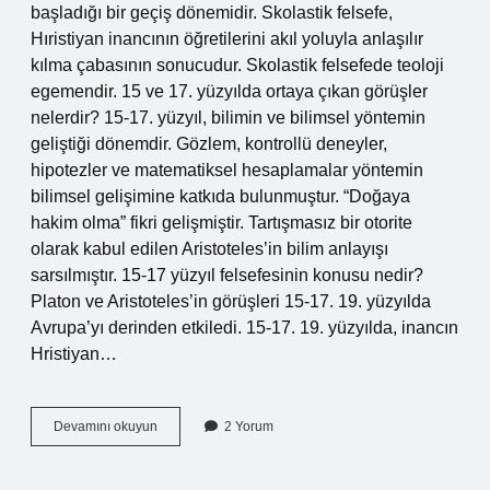
başladığı bir geçiş dönemidir. Skolastik felsefe,
Hıristiyan inancının öğretilerini akıl yoluyla anlaşılır
kılma çabasının sonucudur. Skolastik felsefede teoloji
egemendir. 15 ve 17. yüzyılda ortaya çıkan görüşler
nelerdir? 15-17. yüzyıl, bilimin ve bilimsel yöntemin
geliştiği dönemdir. Gözlem, kontrollü deneyler,
hipotezler ve matematiksel hesaplamalar yöntemin
bilimsel gelişimine katkıda bulunmuştur. “Doğaya
hakim olma” fikri gelişmiştir. Tartışmasız bir otorite
olarak kabul edilen Aristoteles’in bilim anlayışı
sarsılmıştır. 15-17 yüzyıl felsefesinin konusu nedir?
Platon ve Aristoteles’in görüşleri 15-17. 19. yüzyılda
Avrupa’yı derinden etkiledi. 15-17. 19. yüzyılda, inancın
Hristiyan…
15
Devamını okuyun
2 Yorum
Yüzyıl
17
Yüzyıl