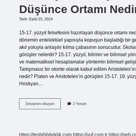
Düşünce Ortamı Nedi
Tarih: Eylül 25, 2024
15-17. yüzyıl felsefesini hazırlayan düşünce ortamı nedi
dönemin entelektüel yapısıyla kopuşun başladığı bir geçi
akıl yoluyla anlaşılır kılma çabasının sonucudur. Skola
görüşler nelerdir? 15-17. yüzyıl, bilimin ve bilimsel yö
ve matematiksel hesaplamalar yöntemin bilimsel gelişi
Tartışmasız bir otorite olarak kabul edilen Aristoteles’in
nedir? Platon ve Aristoteles’in görüşleri 15-17. 19. yüz
Hristiyan…
15
Devamını okuyun
2 Yorum
Yüzyıl
17
Yüzyıl
Felsefesini
Hazırlayan
https://tesbihbileklik.com
https://yuf.com.tr
https://peh.c