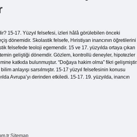
r
r? 15-17. Yüzyıl felsefesi, izleri hâlâ görülebilen önceki
ş dönemidir. Skolastik felsefe, Hıristiyan inancının öğretilerini
stik felsefede teoloji egemendir. 15 ve 17. yüzyılda ortaya çıkan
ntemin geliştiği dönemdir. Gözlem, kontrollü deneyler, hipotezler
mine katkıda bulunmuştur. “Doğaya hakim olma” fikri gelişmiştir
 bilim anlayışı sarsılmıştır. 15-17 yüzyıl felsefesinin konusu
yılda Avrupa’yı derinden etkiledi. 15-17. 19. yüzyılda, inancın
om.tr
Sitemap