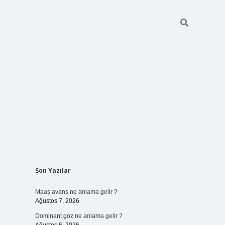
Sidebar
Son Yazılar
ilbet bahis sitesi
Maaş avans ne anlama gelir ?
Ağustos 7, 2026
Dominant göz ne anlama gelir ?