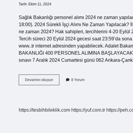
Tarih: Ekim 11, 2024
Sağlık Bakanlığı personel alımı 2024 ne zaman yapılac
18:00). 2024 Sürekli İşçi Alımı Ne Zaman Yapılacak? İl t
ne zaman 2024? Hak sahipleri, tercihlerini 4-20 Eylül 2
Tercih süreci 20 Eylül 2024 gecesi saat 23:59’da sona 
www..tr internet adresinden yapabilecek. Adalet Bak
BAKANLIĞI 400 PERSONEL ALIMINA BAŞLAYACAK! Res
sınavı 7 Aralık 2024 Cumartesi günü 062 Ankara-Ça
2024
Devamını okuyun
8 Yorum
Personel
Alımı
Olacak
Mı
https://tesbihbileklik.com
https://yuf.com.tr
https://peh.c