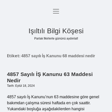
menüyü
Anasayfa
aç
Gizlilik Politikası
Işıltılı Bilgi Köşesi
Yasal Uyarı
Parlak fikirlerle gününü aydınlat!
Hakkımızda
Etiket:
4857 sayılı İş Kanunu 68 maddesi nedir
4857 Sayılı İŞ Kanunu 63 Maddesi
Nedir
Tarih: Eylül 18, 2024
4857 sayılı İş Kanunu’nun 63 maddesine göre genel
bakımdan çalışma süresi haftada en çok saattir.
Yukarıdaki boşluğa aşağıdakilerden hangisi