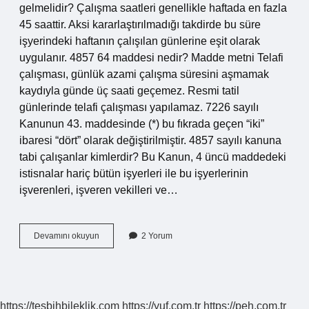
gelmelidir? Çalışma saatleri genellikle haftada en fazla
45 saattir. Aksi kararlaştırılmadığı takdirde bu süre
işyerindeki haftanın çalışılan günlerine eşit olarak
uygulanır. 4857 64 maddesi nedir? Madde metni Telafi
çalışması, günlük azami çalışma süresini aşmamak
kaydıyla günde üç saati geçemez. Resmi tatil
günlerinde telafi çalışması yapılamaz. 7226 sayılı
Kanunun 43. maddesinde (*) bu fıkrada geçen “iki”
ibaresi “dört” olarak değiştirilmiştir. 4857 sayılı kanuna
tabi çalışanlar kimlerdir? Bu Kanun, 4 üncü maddedeki
istisnalar hariç bütün işyerleri ile bu işyerlerinin
işverenleri, işveren vekilleri ve…
4857
Devamını okuyun
2 Yorum
Sayılı
İŞ
Kanunu
63
Maddesi
https://tesbihbileklik.com
https://yuf.com.tr
https://peh.com.tr