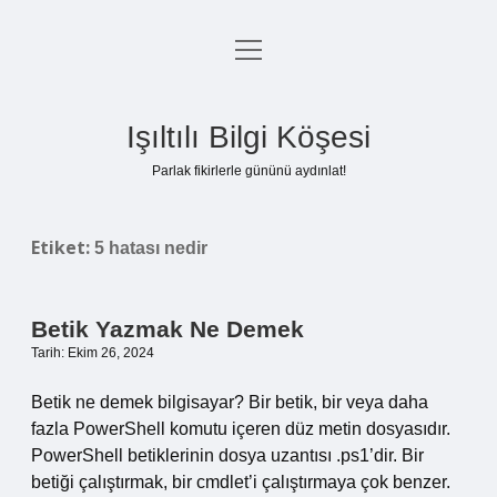
menüyü
Anasayfa
aç
Gizlilik Politikası
Işıltılı Bilgi Köşesi
Yasal Uyarı
Parlak fikirlerle gününü aydınlat!
Hakkımızda
Etiket:
5 hatası nedir
Betik Yazmak Ne Demek
Tarih: Ekim 26, 2024
Betik ne demek bilgisayar? Bir betik, bir veya daha
fazla PowerShell komutu içeren düz metin dosyasıdır.
PowerShell betiklerinin dosya uzantısı .ps1’dir. Bir
betiği çalıştırmak, bir cmdlet’i çalıştırmaya çok benzer.