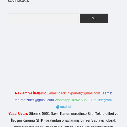
kaldırılacaktır.
Arama
si
Reklam ve İletişim:
E-mail:
backlinkpaneli@gmail.com
Teams:
forumhizmeti@gmail.com
Whatsapp: 0262 606 0 726
Telegram:
@karabul
Yasal Uyarı:
Sitemiz, 5651 Sayılı Kanun gereğince Bilgi Teknolojileri ve
İletişim Kurumu (BTK) tarafından onaylanmış bir Yer Sağlayıcı olarak