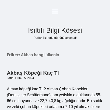
menüyü
Anasayfa
aç
Gizlilik Politikası
Işıltılı Bilgi Köşesi
Yasal Uyarı
Parlak fikirlerle gününü aydınlat!
Hakkımızda
Etiket:
Akbaş hangi ülkenin
Akbaş Köpeği Kaç Tl
Tarih: Ekim 15, 2024
Alman köpeği kaç TL? Alman Çoban Köpekleri
(Deutscher Schäferhund) tam yetişkin olduklarında 55-
66 cm boyunda ve 22,7-40,8 kg ağırlığındadır. Bu sadık
ve zeki çoban köpekleri ortalama 7-10 yıl olmak üzere