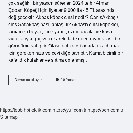
çok sağlıklı bir yaşam sürerler. 2024’te bir Alman
Çoban Köpeği için fiyatlar 9.000 ila 45 TL arasında
değişecektir. Akbaş köpek cinsi nedir? CanisAkbaş /
cins Saf akbaş nasıl anlaşılır? Akbash cinsi köpekler,
tamamen beyaz, ince yapılı, uzun bacaklı ve kaslı
vücutlarıyla güç ve cesareti ifade eden uyanık, asil bir
görünüme sahiptir. Olası tehlikeleri ortadan kaldırmak
için gereken hıza ve çevikliğe sahiptir. Kama biçimli bir
kafa, dik kulaklar ve sırtına dolanmış…
Akbaş
Devamını okuyun
10 Yorum
Köpeği
Kaç
Tl
https://tesbihbileklik.com
https://yuf.com.tr
https://peh.com.tr
Sitemap