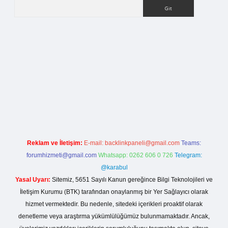
Arama
ilbet bahis sitesi
Reklam ve İletişim:
E-mail:
backlinkpaneli@gmail.com
Teams:
forumhizmeti@gmail.com
Whatsapp: 0262 606 0 726
Telegram:
@karabul
Yasal Uyarı:
Sitemiz, 5651 Sayılı Kanun gereğince Bilgi Teknolojileri ve
İletişim Kurumu (BTK) tarafından onaylanmış bir Yer Sağlayıcı olarak
hizmet vermektedir. Bu nedenle, sitedeki içerikleri proaktif olarak
denetleme veya araştırma yükümlülüğümüz bulunmamaktadır. Ancak,