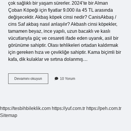
çok sağlıklı bir yaşam sürerler. 2024’te bir Alman
Çoban Köpeği için fiyatlar 9.000 ila 45 TL arasında
değişecektir. Akbaş köpek cinsi nedir? CanisAkbaş /
cins Saf akbaş nasıl anlaşılır? Akbash cinsi köpekler,
tamamen beyaz, ince yapılı, uzun bacaklı ve kaslı
vücutlarıyla güç ve cesareti ifade eden uyanık, asil bir
görünüme sahiptir. Olası tehlikeleri ortadan kaldırmak
için gereken hıza ve çevikliğe sahiptir. Kama biçimli bir
kafa, dik kulaklar ve sırtına dolanmış…
Akbaş
Devamını okuyun
10 Yorum
Köpeği
Kaç
Tl
https://tesbihbileklik.com
https://yuf.com.tr
https://peh.com.tr
Sitemap