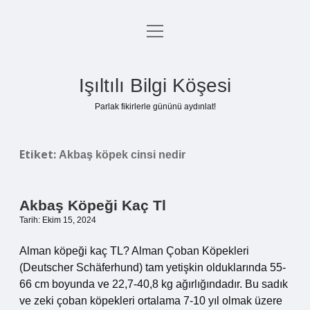
menüyü
Anasayfa
aç
Gizlilik Politikası
Işıltılı Bilgi Köşesi
Yasal Uyarı
Parlak fikirlerle gününü aydınlat!
Hakkımızda
Etiket:
Akbaş köpek cinsi nedir
Akbaş Köpeği Kaç Tl
Tarih: Ekim 15, 2024
Alman köpeği kaç TL? Alman Çoban Köpekleri
(Deutscher Schäferhund) tam yetişkin olduklarında 55-
66 cm boyunda ve 22,7-40,8 kg ağırlığındadır. Bu sadık
ve zeki çoban köpekleri ortalama 7-10 yıl olmak üzere