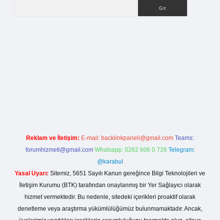
Arama
ilbet bahis sitesi
Reklam ve İletişim:
E-mail:
backlinkpaneli@gmail.com
Teams:
forumhizmeti@gmail.com
Whatsapp: 0262 606 0 726
Telegram:
@karabul
Yasal Uyarı:
Sitemiz, 5651 Sayılı Kanun gereğince Bilgi Teknolojileri ve
İletişim Kurumu (BTK) tarafından onaylanmış bir Yer Sağlayıcı olarak
hizmet vermektedir. Bu nedenle, sitedeki içerikleri proaktif olarak
denetleme veya araştırma yükümlülüğümüz bulunmamaktadır. Ancak,