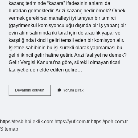
kazanç teriminde “kazara” ifadesinin anlamı da
buradan gelmektedir. Arızi kazanç nedir örnek? Örnek
vermek gerekirse; mahalleyi iyi tanıyan bir tamirci
(gayrimenkul komisyonculuğu dışında bir iş yapan) bir
evin alım satımında iki taraf için de aracılık yapar ve
karşılığında ikincil geliri temsil eden bir komisyon alır.
İşletme sahibinin bu işi sürekli olarak yapmaması bu
geliri ikincil gelir haline getirir. Arızi faaliyet ne demek?
Gelir Vergisi Kanunu’na göre, sürekli olmayan ticari
faaliyetlerden elde edilen gelire…
Arızi
Devamını okuyun
Yorum Bırak
Bir
Durum
Nedir
https://tesbihbileklik.com
https://yuf.com.tr
https://peh.com.tr
Sitemap