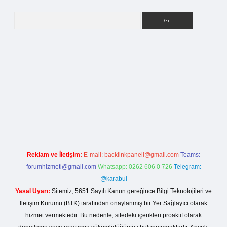
Arama
ilbet bahis sitesi
Reklam ve İletişim:
E-mail:
backlinkpaneli@gmail.com
Teams:
forumhizmeti@gmail.com
Whatsapp: 0262 606 0 726
Telegram:
@karabul
Yasal Uyarı:
Sitemiz, 5651 Sayılı Kanun gereğince Bilgi Teknolojileri ve
İletişim Kurumu (BTK) tarafından onaylanmış bir Yer Sağlayıcı olarak
hizmet vermektedir. Bu nedenle, sitedeki içerikleri proaktif olarak