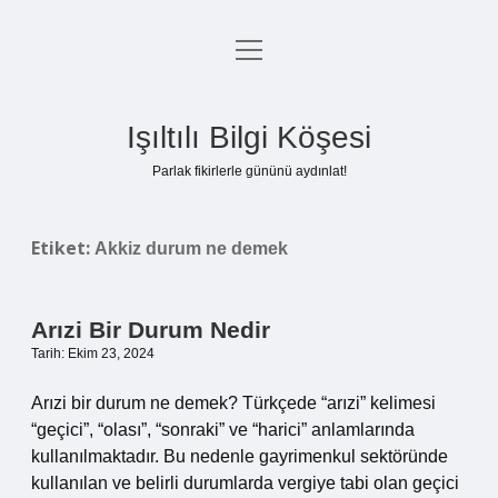
menüyü
Anasayfa
aç
Gizlilik Politikası
Işıltılı Bilgi Köşesi
Yasal Uyarı
Parlak fikirlerle gününü aydınlat!
Hakkımızda
Etiket:
Akkiz durum ne demek
Arızi Bir Durum Nedir
Tarih: Ekim 23, 2024
Arızi bir durum ne demek? Türkçede “arızi” kelimesi
“geçici”, “olası”, “sonraki” ve “harici” anlamlarında
kullanılmaktadır. Bu nedenle gayrimenkul sektöründe
kullanılan ve belirli durumlarda vergiye tabi olan geçici