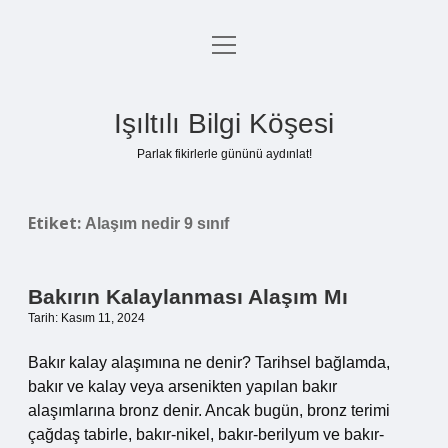
menüyü
Anasayfa
aç
Gizlilik Politikası
Işıltılı Bilgi Köşesi
Yasal Uyarı
Parlak fikirlerle gününü aydınlat!
Hakkımızda
Etiket:
Alaşım nedir 9 sınıf
Bakırın Kalaylanması Alaşım Mı
Tarih: Kasım 11, 2024
Bakır kalay alaşımına ne denir? Tarihsel bağlamda,
bakır ve kalay veya arsenikten yapılan bakır
alaşımlarına bronz denir. Ancak bugün, bronz terimi
çağdaş tabirle, bakır-nikel, bakır-berilyum ve bakır-