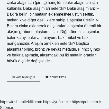
çinko alaşımları (pirinç) hariç tüm bakır alaşımları için
kullanılır. Bakır alaşımları nelerdir? Bakır alaşımları: ➢
Bakıra belirli bir metalin eklenmesiyle üstün sertlik,
mekanik ve diğer özelliklere sahip alaşımlar üretilir. ➢
Bakıra çinko eklenerek oluşturulan alaşımlar önemli bir
alaşım grubunu oluşturur. … ➢ Diğer önemli alaşımlar;
bakır-kalay, bakır-alüminyum, bakır-nikel ve bakır-
manganezdir. Alaşım örnekleri nelerdir? Başlıca
alaşımlar pirinç, bronz ve beyaz metaldir. Pirinç; Çinko
ve bakır alaşımıdır, alaşımdaki bu iki metalin oranları
büyük ölçüde değişse de…
Bakırın
Devamını okuyun
Yorum Bırak
Kalaylanması
Alaşım
Mı
https://tesbihbileklik.com
https://yuf.com.tr
https://peh.com.tr
Sitemap