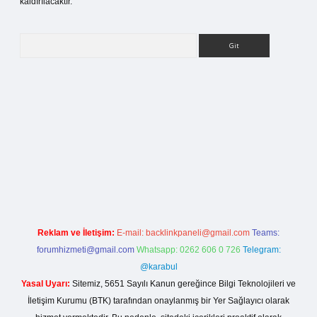
kaldırılacaktır.
Arama
ilbet bahis sitesi
Reklam ve İletişim:
E-mail:
backlinkpaneli@gmail.com
Teams:
forumhizmeti@gmail.com
Whatsapp: 0262 606 0 726
Telegram:
@karabul
Yasal Uyarı:
Sitemiz, 5651 Sayılı Kanun gereğince Bilgi Teknolojileri ve
İletişim Kurumu (BTK) tarafından onaylanmış bir Yer Sağlayıcı olarak