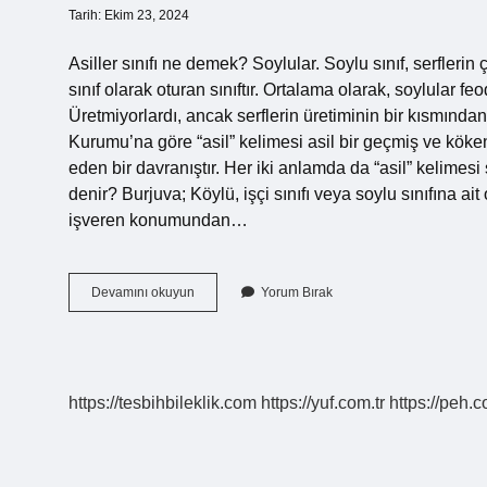
Tarih: Ekim 23, 2024
Asiller sınıfı ne demek? Soylular. Soylu sınıf, serflerin 
sınıf olarak oturan sınıftır. Ortalama olarak, soylular 
Üretmiyorlardı, ancak serflerin üretiminin bir kısmında
Kurumu’na göre “asil” kelimesi asil bir geçmiş ve köken
eden bir davranıştır. Her iki anlamda da “asil” kelimesi
denir? Burjuva; Köylü, işçi sınıfı veya soylu sınıfına 
işveren konumundan…
Asiller
Devamını okuyun
Yorum Bırak
Kime
Denir
https://tesbihbileklik.com
https://yuf.com.tr
https://peh.c