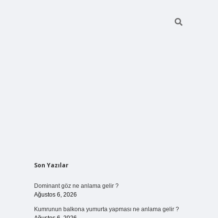
Sidebar
Son Yazılar
ilbet bahi
Dominant göz ne anlama gelir ?
Ağustos 6, 2026
Kumrunun balkona yumurta yapması ne anlama gelir ?