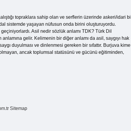
çalıştığı topraklara sahip olan ve serflerin üzerinde askeri/idari bi
feodal sistemde yaşayan nüfusun onda birini oluşturuyordu.
n geçiniyorlardı. Asil nedir sözlük anlamı TDK? Türk Dil
 anlamına gelir. Kelimenin bir diğer anlamı da asil, saygıyı hak
 saygı duyulması ve dinlenmesi gereken bir sıfattır. Burjuva kime
ait olmayan, ancak toplumsal statüsünü ve gücünü eğitiminden,
om.tr
Sitemap