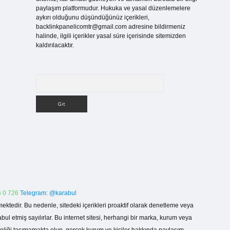
paylaşım platformudur. Hukuka ve yasal düzenlemelere
aykırı olduğunu düşündüğünüz içerikleri,
backlinkpanelicomtr@gmail.com
adresine bildirmeniz
halinde, ilgili içerikler yasal süre içerisinde sitemizden
kaldırılacaktır.
Arama
 0 726
Telegram: @karabul
ektedir. Bu nedenle, sitedeki içerikleri proaktif olarak denetleme veya
 etmiş sayılırlar. Bu internet sitesi, herhangi bir marka, kurum veya