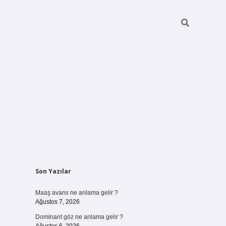
Sidebar
Son Yazılar
ilbet bahis
Maaş avans ne anlama gelir ?
Ağustos 7, 2026
Dominant göz ne anlama gelir ?