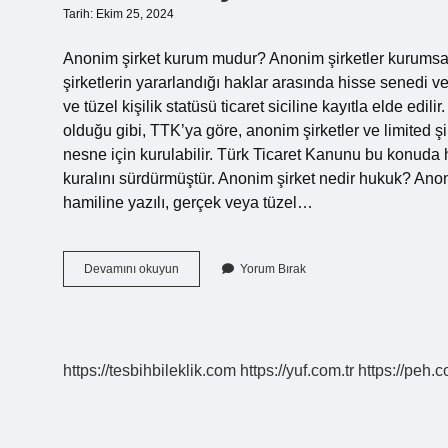
Tarih: Ekim 25, 2024
Anonim şirket kurum mudur? Anonim şirketler kurumsal 
şirketlerin yararlandığı haklar arasında hisse senedi ve 
ve tüzel kişilik statüsü ticaret siciline kayıtla elde e
olduğu gibi, TTK’ya göre, anonim şirketler ve limited
nesne için kurulabilir. Türk Ticaret Kanunu bu konuda
kuralını sürdürmüştür. Anonim şirket nedir hukuk? Ano
hamiline yazılı, gerçek veya tüzel…
Anonim
Devamını okuyun
Yorum Bırak
Şirket
Devletin
Mi
https://tesbihbileklik.com
https://yuf.com.tr
https://peh.c