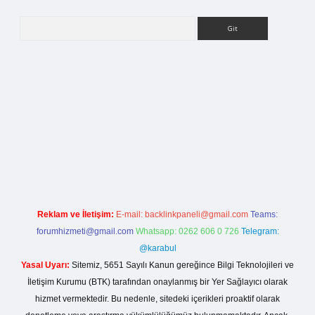
Arama
ilbet bahis sitesi
Reklam ve İletişim:
E-mail:
backlinkpaneli@gmail.com
Teams:
forumhizmeti@gmail.com
Whatsapp: 0262 606 0 726
Telegram:
@karabul
Yasal Uyarı:
Sitemiz, 5651 Sayılı Kanun gereğince Bilgi Teknolojileri ve
İletişim Kurumu (BTK) tarafından onaylanmış bir Yer Sağlayıcı olarak
hizmet vermektedir. Bu nedenle, sitedeki içerikleri proaktif olarak