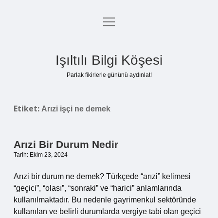
menüyü
Anasayfa
aç
Gizlilik Politikası
Işıltılı Bilgi Köşesi
Yasal Uyarı
Parlak fikirlerle gününü aydınlat!
Hakkımızda
Etiket:
Arızi işçi ne demek
Arızi Bir Durum Nedir
Tarih: Ekim 23, 2024
Arızi bir durum ne demek? Türkçede “arızi” kelimesi
“geçici”, “olası”, “sonraki” ve “harici” anlamlarında
kullanılmaktadır. Bu nedenle gayrimenkul sektöründe
kullanılan ve belirli durumlarda vergiye tabi olan geçici