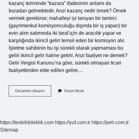
kazanç teriminde “kazara” ifadesinin anlamı da
buradan gelmektedir. Arızi kazanç nedir örnek? Örnek
vermek gerekirse; mahalleyi iyi tanıyan bir tamirci
(gayrimenkul komisyonculuğu dışında bir iş yapan) bir
evin alım satımında iki taraf için de aracılık yapar ve
karşılığında ikincil geliri temsil eden bir komisyon alır.
İşletme sahibinin bu işi sürekli olarak yapmaması bu
geliri ikincil gelir haline getirir. Arızi faaliyet ne demek?
Gelir Vergisi Kanunu’na göre, sürekli olmayan ticari
faaliyetlerden elde edilen gelire…
Arızi
Devamını okuyun
Yorum Bırak
Bir
Durum
Nedir
https://tesbihbileklik.com
https://yuf.com.tr
https://peh.com.tr
Sitemap