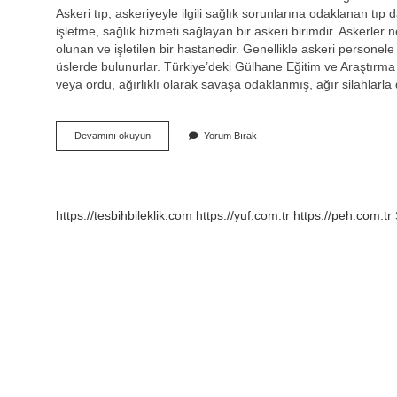
Askeri tıp, askeriyeyle ilgili sağlık sorunlarına odaklanan tıp d
işletme, sağlık hizmeti sağlayan bir askeri birimdir. Askerler 
olunan ve işletilen bir hastanedir. Genellikle askeri personele 
üslerde bulunurlar. Türkiye’deki Gülhane Eğitim ve Araştırma
veya ordu, ağırlıklı olarak savaşa odaklanmış, ağır silahlar
Askeri
Devamını okuyun
Yorum Bırak
Hastaneye
Ne
Ad
Verilir
https://tesbihbileklik.com
https://yuf.com.tr
https://peh.com.tr