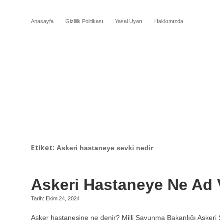
Anasayfa
Gizlilik Politikası
Yasal Uyarı
Hakkımızda
Etiket:
Askeri hastaneye sevki nedir
Askeri Hastaneye Ne Ad V
Tarih: Ekim 24, 2024
Asker hastanesine ne denir? Milli Savunma Bakanlığı Askeri 