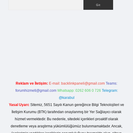
Arama
ilbet bahis sitesi
Reklam ve İletişim:
E-mail:
backlinkpaneli@gmail.com
Teams:
forumhizmeti@gmail.com
Whatsapp: 0262 606 0 726
Telegram:
@karabul
Yasal Uyarı:
Sitemiz, 5651 Sayılı Kanun gereğince Bilgi Teknolojileri ve
İletişim Kurumu (BTK) tarafından onaylanmış bir Yer Sağlayıcı olarak
hizmet vermektedir. Bu nedenle, sitedeki içerikleri proaktif olarak
denetleme veya araştırma yükümlülüğümüz bulunmamaktadır. Ancak,