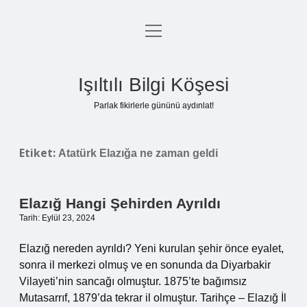
menüyü
Anasayfa
aç
Gizlilik Politikası
Işıltılı Bilgi Köşesi
Yasal Uyarı
Parlak fikirlerle gününü aydınlat!
Hakkımızda
Etiket:
Atatürk Elazığa ne zaman geldi
Elazığ Hangi Şehirden Ayrıldı
Tarih: Eylül 23, 2024
Elazığ nereden ayrıldı? Yeni kurulan şehir önce eyalet,
sonra il merkezi olmuş ve en sonunda da Diyarbakir
Vilayeti’nin sancağı olmuştur. 1875’te bağımsız
Mutasarrıf, 1879’da tekrar il olmuştur. Tarihçe – Elazığ İl