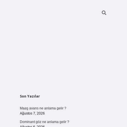
Sidebar
Son Yazılar
ilbet bahi
Maaş avans ne anlama gelir ?
Ağustos 7, 2026
Dominant göz ne anlama gelir ?