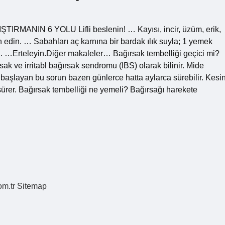
IRMANIN 6 YOLU Lifli beslenin! … Kayısı, incir, üzüm, erik,
h edin. … Sabahları aç karnına bir bardak ılık suyla; 1 yemek
çin. …Erteleyin.Diğer makaleler… Bağırsak tembelliği geçici mi?
sak ve irritabl bağırsak sendromu (IBS) olarak bilinir. Mide
la başlayan bu sorun bazen günlerce hatta aylarca sürebilir. Kesi
sürer. Bağırsak tembelliği ne yemeli? Bağırsağı harekete
om.tr
Sitemap