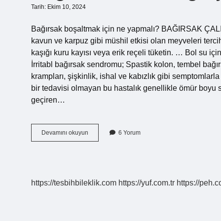
Tarih: Ekim 10, 2024
Bağırsak boşaltmak için ne yapmalı? BAĞIRSAK ÇALIŞT
kavun ve karpuz gibi müshil etkisi olan meyveleri terci
kaşığı kuru kayısı veya erik reçeli tüketin. … Bol su i
İrritabl bağırsak sendromu; Spastik kolon, tembel bağır
krampları, şişkinlik, ishal ve kabızlık gibi semptomlar
bir tedavisi olmayan bu hastalık genellikle ömür boyu 
geçiren…
Bağırsak
Devamını okuyun
6 Yorum
Tembelliği
Için
Ne
Yapmalı
https://tesbihbileklik.com
https://yuf.com.tr
https://peh.c