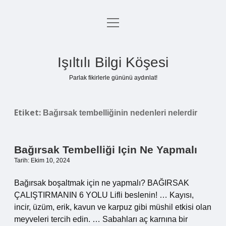
menüyü
Anasayfa
aç
Gizlilik Politikası
Işıltılı Bilgi Köşesi
Yasal Uyarı
Parlak fikirlerle gününü aydınlat!
Hakkımızda
Etiket:
Bağırsak tembelliğinin nedenleri nelerdir
Bağırsak Tembelliği Için Ne Yapmalı
Tarih: Ekim 10, 2024
Bağırsak boşaltmak için ne yapmalı? BAĞIRSAK
ÇALIŞTIRMANIN 6 YOLU Lifli beslenin! … Kayısı,
incir, üzüm, erik, kavun ve karpuz gibi müshil etkisi olan
meyveleri tercih edin. … Sabahları aç karnına bir