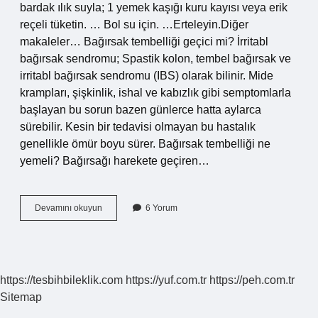
bardak ılık suyla; 1 yemek kaşığı kuru kayısı veya erik
reçeli tüketin. … Bol su için. …Erteleyin.Diğer
makaleler… Bağırsak tembelliği geçici mi? İrritabl
bağırsak sendromu; Spastik kolon, tembel bağırsak ve
irritabl bağırsak sendromu (IBS) olarak bilinir. Mide
krampları, şişkinlik, ishal ve kabızlık gibi semptomlarla
başlayan bu sorun bazen günlerce hatta aylarca
sürebilir. Kesin bir tedavisi olmayan bu hastalık
genellikle ömür boyu sürer. Bağırsak tembelliği ne
yemeli? Bağırsağı harekete geçiren…
Bağırsak
Devamını okuyun
6 Yorum
Tembelliği
Için
Ne
Yapmalı
https://tesbihbileklik.com
https://yuf.com.tr
https://peh.com.tr
Sitemap