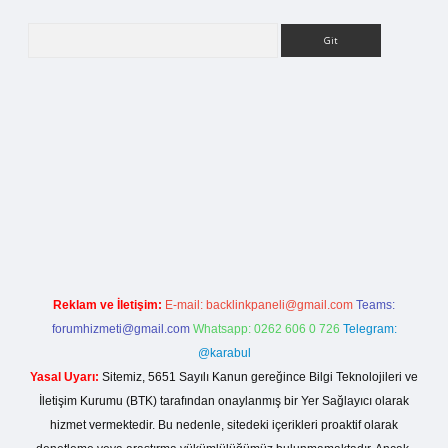
Arama
ilbet bahis sitesi
Reklam ve İletişim:
E-mail:
backlinkpaneli@gmail.com
Teams:
forumhizmeti@gmail.com
Whatsapp: 0262 606 0 726
Telegram:
@karabul
Yasal Uyarı:
Sitemiz, 5651 Sayılı Kanun gereğince Bilgi Teknolojileri ve
İletişim Kurumu (BTK) tarafından onaylanmış bir Yer Sağlayıcı olarak
hizmet vermektedir. Bu nedenle, sitedeki içerikleri proaktif olarak