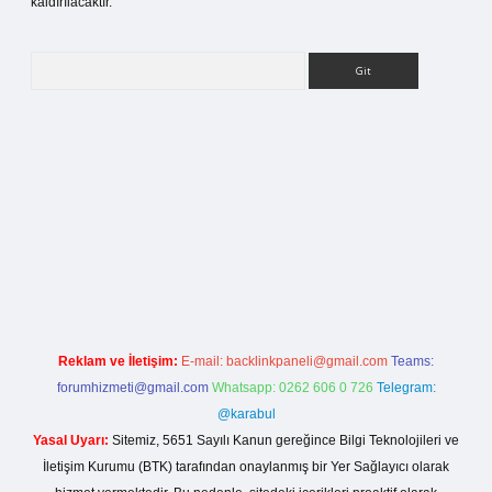
kaldırılacaktır.
Arama
ilbet bahis sitesi
Reklam ve İletişim:
E-mail:
backlinkpaneli@gmail.com
Teams:
forumhizmeti@gmail.com
Whatsapp: 0262 606 0 726
Telegram:
@karabul
Yasal Uyarı:
Sitemiz, 5651 Sayılı Kanun gereğince Bilgi Teknolojileri ve
İletişim Kurumu (BTK) tarafından onaylanmış bir Yer Sağlayıcı olarak