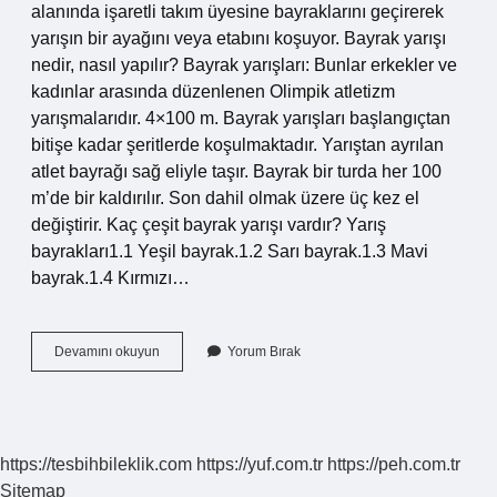
alanında işaretli takım üyesine bayraklarını geçirerek
yarışın bir ayağını veya etabını koşuyor. Bayrak yarışı
nedir, nasıl yapılır? Bayrak yarışları: Bunlar erkekler ve
kadınlar arasında düzenlenen Olimpik atletizm
yarışmalarıdır. 4×100 m. Bayrak yarışları başlangıçtan
bitişe kadar şeritlerde koşulmaktadır. Yarıştan ayrılan
atlet bayrağı sağ eliyle taşır. Bayrak bir turda her 100
m’de bir kaldırılır. Son dahil olmak üzere üç kez el
değiştirir. Kaç çeşit bayrak yarışı vardır? Yarış
bayrakları1.1 Yeşil bayrak.1.2 Sarı bayrak.1.3 Mavi
bayrak.1.4 Kırmızı…
Bayrak
Devamını okuyun
Yorum Bırak
Yarışı
Hangi
Ülkenin
https://tesbihbileklik.com
https://yuf.com.tr
https://peh.com.tr
Sitemap