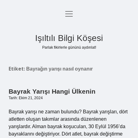
menüyü
Anasayfa
aç
Gizlilik Politikası
Işıltılı Bilgi Köşesi
Yasal Uyarı
Parlak fikirlerle gününü aydınlat!
Hakkımızda
Etiket:
Bayrağın yarışı nasıl oynanır
Bayrak Yarışı Hangi Ülkenin
Tarih: Ekim 21, 2024
Bayrak yarışı ne zaman bulundu? Bayrak yarışları, dört
atletten oluşan takımlar arasında düzenlenen
yarışlardır. Alman bayrak koşucuları, 30 Eylül 1956’da
bayraklarını değiştiriyor. Dört atlet, bayrak değiştirme