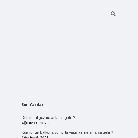
Sidebar
Son Yazılar
ilbet bahi
Dominant göz ne anlama gelir ?
Ağustos 6, 2026
Kumrunun balkona yumurta yapması ne anlama gelir ?