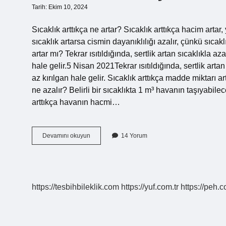
Tarih: Ekim 10, 2024
Sıcaklık arttıkça ne artar? Sıcaklık arttıkça hacim artar,
sıcaklık artarsa ​​cismin dayanıklılığı azalır, çünkü sıca
artar mı? Tekrar ısıtıldığında, sertlik artan sıcaklıkla az
hale gelir.5 Nisan 2021Tekrar ısıtıldığında, sertlik artan
az kırılgan hale gelir. Sıcaklık arttıkça madde miktarı a
ne azalır? Belirli bir sıcaklıkta 1 m³ havanın taşıya
arttıkça havanın hacmi…
Sıcaklık
Devamını okuyun
14 Yorum
Arttıkça
Mukavemet
Artar
Mı
https://tesbihbileklik.com
https://yuf.com.tr
https://peh.c