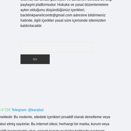
paylaşım platformudur. Hukuka ve yasal düzenlemelere
aykırı olduğunu düşündüğünüz içerikleri,
backlinkpanelicomtr@gmail.com
adresine bildirmeniz
halinde, ilgili içerikler yasal süre içerisinde sitemizden
kaldırılacaktır.
Arama
 0 726
Telegram: @karabul
ektedir. Bu nedenle, sitedeki içerikleri proaktif olarak denetleme veya
 etmiş sayılırlar. Bu internet sitesi, herhangi bir marka, kurum veya