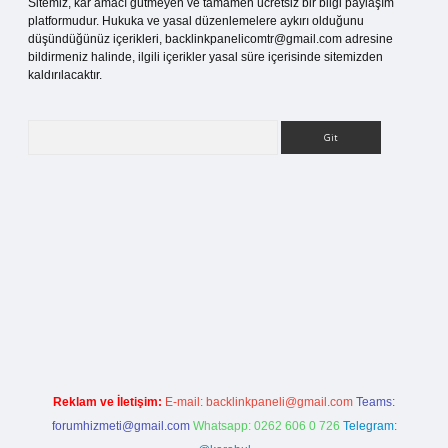
Sitemiz, kar amacı gütmeyen ve tamamen ücretsiz bir bilgi paylaşım
platformudur. Hukuka ve yasal düzenlemelere aykırı olduğunu
düşündüğünüz içerikleri,
backlinkpanelicomtr@gmail.com
adresine
bildirmeniz halinde, ilgili içerikler yasal süre içerisinde sitemizden
kaldırılacaktır.
Arama
ilbet bahis sitesi
Reklam ve İletişim:
E-mail:
backlinkpaneli@gmail.com
Teams:
forumhizmeti@gmail.com
Whatsapp: 0262 606 0 726
Telegram: