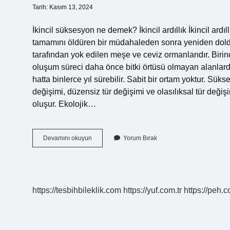
Tarih: Kasım 13, 2024
İkincil süksesyon ne demek? İkincil ardıllık İkincil ard
tamamını öldüren bir müdahaleden sonra yeniden doldurul
tarafından yok edilen meşe ve ceviz ormanlarıdır. Birinci
oluşum süreci daha önce bitki örtüsü olmayan alanlarda ba
hatta binlerce yıl sürebilir. Sabit bir ortam yoktur. Sükse
değişimi, düzensiz tür değişimi ve olasılıksal tür değişi
oluşur. Ekolojik…
Birincil
Devamını okuyun
Yorum Bırak
Ve
Ikincil
Süksesyon
Nedir
https://tesbihbileklik.com
https://yuf.com.tr
https://peh.c