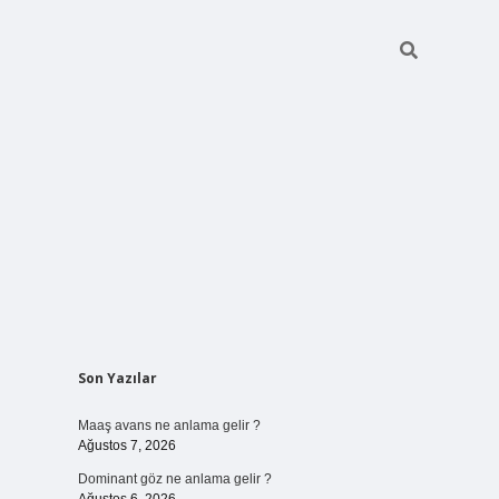
Sidebar
Son Yazılar
ilbet bahis
Maaş avans ne anlama gelir ?
Ağustos 7, 2026
Dominant göz ne anlama gelir ?