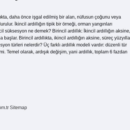
ıllıkta, daha önce işgal edilmiş bir alan, nüfusun çoğunu veya
ur. İkincil ardıllığın tipik bir örneği, orman yangınları
l süksesyon ne demek? Birincil ardıllık: İkincil ardıllığın aksine
şlar. Birincil ardıllıkta, ikincil ardıllığın aksine, süreç yüzyılla
syon türleri nelerdir? Üç farklı ardıllık modeli vardır: düzenli tür
mi. Temel olarak, ardışık değişim, yani ardıllık, toplam 6 fazdan
om.tr
Sitemap