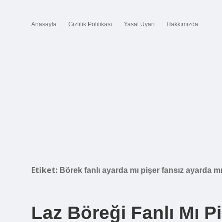
Anasayfa
Gizlilik Politikası
Yasal Uyarı
Hakkımızda
Etiket:
Börek fanlı ayarda mı pişer fansız ayarda m
Laz Böreği Fanlı Mı P