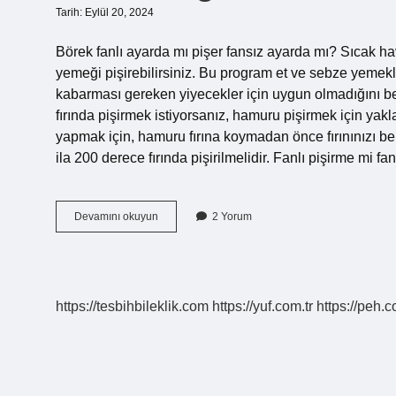
Tarih: Eylül 20, 2024
Börek fanlı ayarda mı pişer fansız ayarda mı? Sıcak hav
yemeği pişirebilirsiniz. Bu program et ve sebze yemekl
kabarması gereken yiyecekler için uygun olmadığını be
fırında pişirmek istiyorsanız, hamuru pişirmek için yakl
yapmak için, hamuru fırına koymadan önce fırınınızı bel
ila 200 derece fırında pişirilmelidir. Fanlı pişirme mi f
Laz
Devamını okuyun
2 Yorum
Böreği
Fanlı
Mı
Pişer
Fansız
https://tesbihbileklik.com
https://yuf.com.tr
https://peh.c
Mı