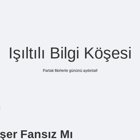
Işıltılı Bilgi Köşesi
Parlak fikirlerle gününü aydınlat!
ı
işer Fansız Mı