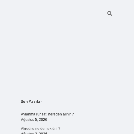
Sidebar
Son Yazılar
ilbet bahi
Avlanma ruhsatı nereden alınır ?
Ağustos 5, 2026
Akredite ne demek üni ?