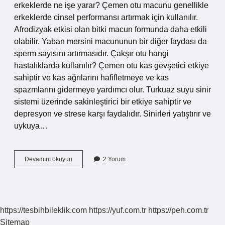
erkeklerde ne işe yarar? Çemen otu macunu genellikle
erkeklerde cinsel performansı artırmak için kullanılır.
Afrodizyak etkisi olan bitki macun formunda daha etkili
olabilir. Yaban mersini macununun bir diğer faydası da
sperm sayısını artırmasıdır. Çakşır otu hangi
hastalıklarda kullanılır? Çemen otu kas gevşetici etkiye
sahiptir ve kas ağrılarını hafifletmeye ve kas
spazmlarını gidermeye yardımcı olur. Turkuaz suyu sinir
sistemi üzerinde sakinleştirici bir etkiye sahiptir ve
depresyon ve strese karşı faydalıdır. Sinirleri yatıştırır ve
uykuya…
Çakşır
Devamını okuyun
2 Yorum
Kökü
Suyu
Prostata
Iyi
Gelir
https://tesbihbileklik.com
https://yuf.com.tr
https://peh.com.tr
Mi
Sitemap