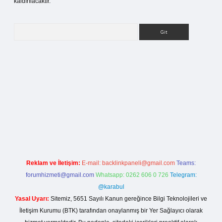
kaldırılacaktır.
Arama
lbet bahis sitesi
Reklam ve İletişim:
E-mail:
backlinkpaneli@gmail.com
Teams:
forumhizmeti@gmail.com
Whatsapp: 0262 606 0 726
Telegram:
@karabul
Yasal Uyarı:
Sitemiz, 5651 Sayılı Kanun gereğince Bilgi Teknolojileri ve
İletişim Kurumu (BTK) tarafından onaylanmış bir Yer Sağlayıcı olarak