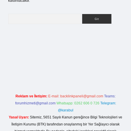
kaldırılacaktır.
Arama
i
Reklam ve İletişim:
E-mail:
backlinkpaneli@gmail.com
Teams:
forumhizmeti@gmail.com
Whatsapp: 0262 606 0 726
Telegram:
@karabul
Yasal Uyarı:
Sitemiz, 5651 Sayılı Kanun gereğince Bilgi Teknolojileri ve
İletişim Kurumu (BTK) tarafından onaylanmış bir Yer Sağlayıcı olarak