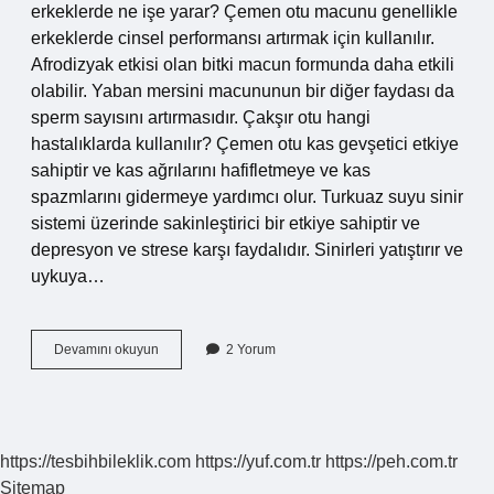
erkeklerde ne işe yarar? Çemen otu macunu genellikle
erkeklerde cinsel performansı artırmak için kullanılır.
Afrodizyak etkisi olan bitki macun formunda daha etkili
olabilir. Yaban mersini macununun bir diğer faydası da
sperm sayısını artırmasıdır. Çakşır otu hangi
hastalıklarda kullanılır? Çemen otu kas gevşetici etkiye
sahiptir ve kas ağrılarını hafifletmeye ve kas
spazmlarını gidermeye yardımcı olur. Turkuaz suyu sinir
sistemi üzerinde sakinleştirici bir etkiye sahiptir ve
depresyon ve strese karşı faydalıdır. Sinirleri yatıştırır ve
uykuya…
Çakşır
Devamını okuyun
2 Yorum
Kökü
Suyu
Prostata
Iyi
Gelir
https://tesbihbileklik.com
https://yuf.com.tr
https://peh.com.tr
Mi
Sitemap