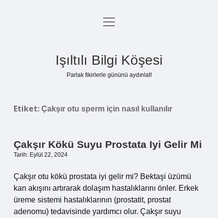
menüyü
Anasayfa
aç
Gizlilik Politikası
Işıltılı Bilgi Köşesi
Yasal Uyarı
Parlak fikirlerle gününü aydınlat!
Hakkımızda
Etiket:
Çakşır otu sperm için nasıl kullanılır
Çakşır Kökü Suyu Prostata Iyi Gelir Mi
Tarih: Eylül 22, 2024
Çakşır otu kökü prostata iyi gelir mi? Bektaşi üzümü
kan akışını artırarak dolaşım hastalıklarını önler. Erkek
üreme sistemi hastalıklarının (prostatit, prostat
adenomu) tedavisinde yardımcı olur. Çakşır suyu