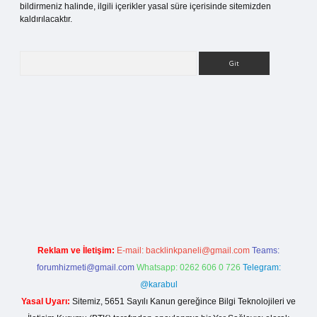
bildirmeniz halinde, ilgili içerikler yasal süre içerisinde sitemizden
kaldırılacaktır.
Arama
ilbet bahis sitesi
Reklam ve İletişim:
E-mail:
backlinkpaneli@gmail.com
Teams:
forumhizmeti@gmail.com
Whatsapp: 0262 606 0 726
Telegram:
@karabul
Yasal Uyarı:
Sitemiz, 5651 Sayılı Kanun gereğince Bilgi Teknolojileri ve