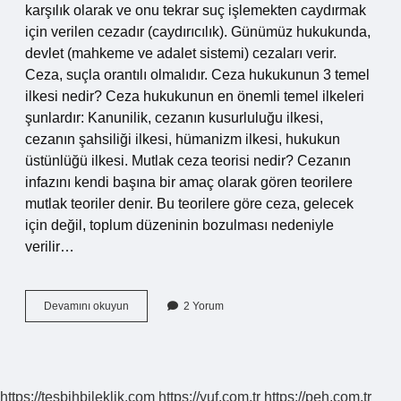
karşılık olarak ve onu tekrar suç işlemekten caydırmak
için verilen cezadır (caydırıcılık). Günümüz hukukunda,
devlet (mahkeme ve adalet sistemi) cezaları verir.
Ceza, suçla orantılı olmalıdır. Ceza hukukunun 3 temel
ilkesi nedir? Ceza hukukunun en önemli temel ilkeleri
şunlardır: Kanunilik, cezanın kusurluluğu ilkesi,
cezanın şahsiliği ilkesi, hümanizm ilkesi, hukukun
üstünlüğü ilkesi. Mutlak ceza teorisi nedir? Cezanın
infazını kendi başına bir amaç olarak gören teorilere
mutlak teoriler denir. Bu teorilere göre ceza, gelecek
için değil, toplum düzeninin bozulması nedeniyle
verilir…
Ceza
Devamını okuyun
2 Yorum
Normunun
Mutlak
Özellikleri
Nelerdir
https://tesbihbileklik.com
https://yuf.com.tr
https://peh.com.tr