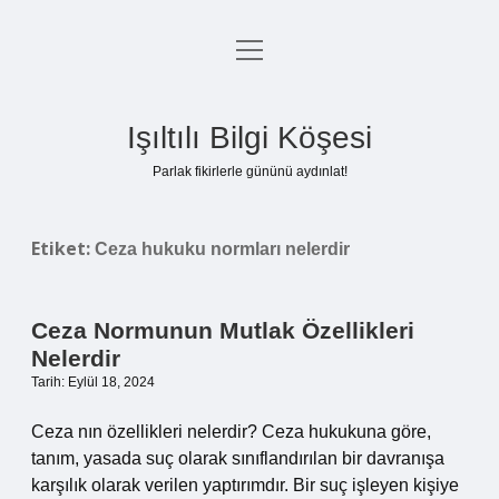
menüyü
Anasayfa
aç
Gizlilik Politikası
Işıltılı Bilgi Köşesi
Yasal Uyarı
Parlak fikirlerle gününü aydınlat!
Hakkımızda
Etiket:
Ceza hukuku normları nelerdir
Ceza Normunun Mutlak Özellikleri
Nelerdir
Tarih: Eylül 18, 2024
Ceza nın özellikleri nelerdir? Ceza hukukuna göre,
tanım, yasada suç olarak sınıflandırılan bir davranışa
karşılık olarak verilen yaptırımdır. Bir suç işleyen kişiye