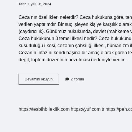
Tarih: Eylül 18, 2024
Ceza nın özellikleri nelerdir? Ceza hukukuna göre, tanı
verilen yaptırımdır. Bir suç işleyen kişiye karşılık ola
(caydırıcılık). Günümüz hukukunda, devlet (mahkeme ve a
Ceza hukukunun 3 temel ilkesi nedir? Ceza hukukunun e
kusurluluğu ilkesi, cezanın şahsiliği ilkesi, hümanizm i
Cezanın infazını kendi başına bir amaç olarak gören teor
değil, toplum düzeninin bozulması nedeniyle verilir…
Ceza
Devamını okuyun
2 Yorum
Normunun
Mutlak
Özellikleri
Nelerdir
https://tesbihbileklik.com
https://yuf.com.tr
https://peh.c