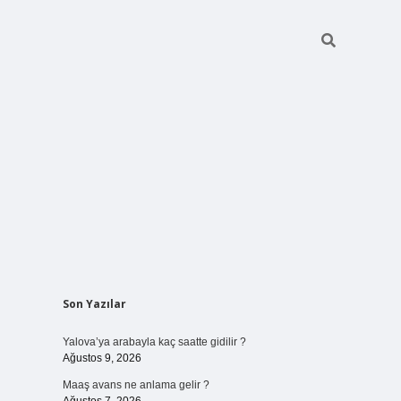
Sidebar
Son Yazılar
ilbet bahis
Yalova’ya arabayla kaç saatte gidilir ?
Ağustos 9, 2026
Maaş avans ne anlama gelir ?