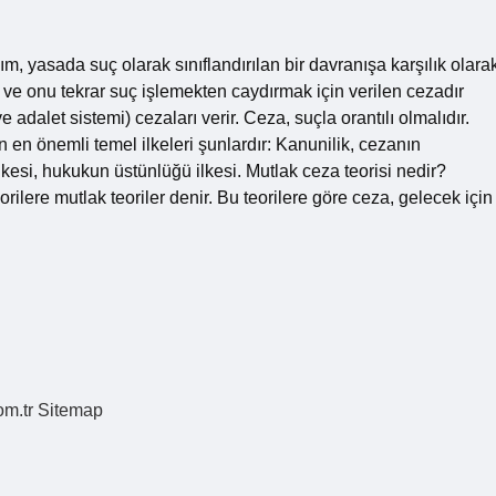
m, yasada suç olarak sınıflandırılan bir davranışa karşılık olara
rak ve onu tekrar suç işlemekten caydırmak için verilen cezadır
dalet sistemi) cezaları verir. Ceza, suçla orantılı olmalıdır.
n önemli temel ilkeleri şunlardır: Kanunilik, cezanın
lkesi, hukukun üstünlüğü ilkesi. Mutlak ceza teorisi nedir?
ilere mutlak teoriler denir. Bu teorilere göre ceza, gelecek için
om.tr
Sitemap