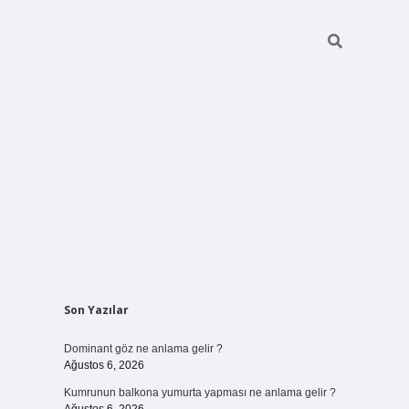
Sidebar
Son Yazılar
ilbet bahis
Dominant göz ne anlama gelir ?
Ağustos 6, 2026
Kumrunun balkona yumurta yapması ne anlama gelir ?