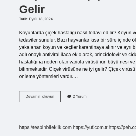
Gelir
Tarih: Eylül 18, 2024
Koyunlarda çiçek hastalığı nasıl tedavi edilir? Koyun v
tedaviler sunulur. Bazı hayvanlar kısa bir süre içinde öl
yakalanan koyun ve keçiler karantinaya alınır ve ayrı bir
adlı onaylı antiviral ilaca ek olarak, brincidofovir ve cid
hastalığına neden olan variola virüsünün büyümesi ve 
bilinmektedir. Çiçek virüsüne ne iyi gelir? Çiçek virüsü
önleme yöntemleri vardır.…
Koyunlarda
Devamını okuyun
2 Yorum
Çiçek
Hastalığına
Hangi
Ilaç
Iyi
https://tesbihbileklik.com
https://yuf.com.tr
https://peh.c
Gelir