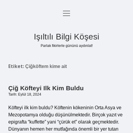
menüyü
Anasayfa
aç
Gizlilik Politikası
Işıltılı Bilgi Köşesi
Yasal Uyarı
Parlak fikirlerle gününü aydınlat!
Hakkımızda
Etiket:
Çiğköftem kime ait
Çiğ Köfteyi Ilk Kim Buldu
Tarih: Eylül 18, 2024
Köfteyi ilk kim buldu? Köftenin kökeninin Orta Asya ve
Mezopotamya olduğu düşünülmektedir. Birçok yazıt ve
epigrafta “kuffette” yani “çürük et” olarak geçmektedir.
Dünyanın hemen her mutfağında önemli bir yer tutan