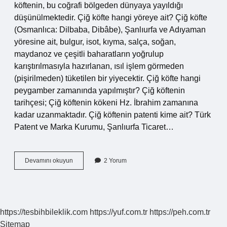
köftenin, bu coğrafi bölgeden dünyaya yayıldığı
düşünülmektedir. Çiğ köfte hangi yöreye ait? Çiğ köfte
(Osmanlıca: Dilbaba, Dibâbe), Şanlıurfa ve Adıyaman
yöresine ait, bulgur, isot, kıyma, salça, soğan,
maydanoz ve çeşitli baharatların yoğrulup
karıştırılmasıyla hazırlanan, ısıl işlem görmeden
(pişirilmeden) tüketilen bir yiyecektir. Çiğ köfte hangi
peygamber zamanında yapılmıştır? Çiğ köftenin
tarihçesi; Çiğ köftenin kökeni Hz. İbrahim zamanına
kadar uzanmaktadır. Çiğ köftenin patenti kime ait? Türk
Patent ve Marka Kurumu, Şanlıurfa Ticaret…
Çiğ
Devamını okuyun
2 Yorum
Köfteyi
Ilk
Kim
Buldu
https://tesbihbileklik.com
https://yuf.com.tr
https://peh.com.tr
Sitemap