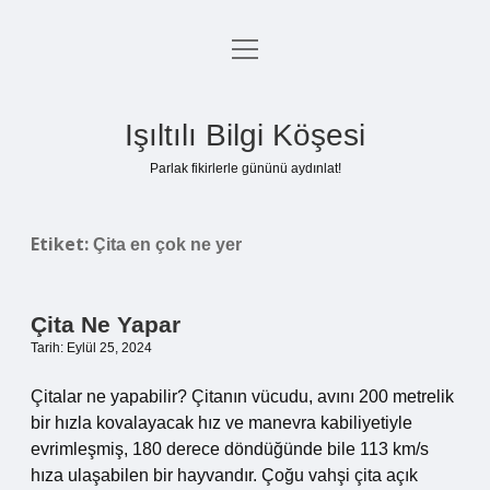
menüyü
Anasayfa
aç
Gizlilik Politikası
Işıltılı Bilgi Köşesi
Yasal Uyarı
Parlak fikirlerle gününü aydınlat!
Hakkımızda
Etiket:
Çita en çok ne yer
Çita Ne Yapar
Tarih: Eylül 25, 2024
Çitalar ne yapabilir? Çitanın vücudu, avını 200 metrelik
bir hızla kovalayacak hız ve manevra kabiliyetiyle
evrimleşmiş, 180 derece döndüğünde bile 113 km/s
hıza ulaşabilen bir hayvandır. Çoğu vahşi çita açık