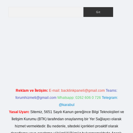
Arama
ilbet bahis sitesi
Reklam ve İletişim:
E-mail:
backlinkpaneli@gmail.com
Teams:
forumhizmeti@gmail.com
Whatsapp: 0262 606 0 726
Telegram:
@karabul
Yasal Uyarı:
Sitemiz, 5651 Sayılı Kanun gereğince Bilgi Teknolojileri ve
İletişim Kurumu (BTK) tarafından onaylanmış bir Yer Sağlayıcı olarak
hizmet vermektedir. Bu nedenle, sitedeki içerikleri proaktif olarak