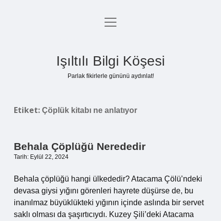
menüyü
Anasayfa
aç
Gizlilik Politikası
Işıltılı Bilgi Köşesi
Yasal Uyarı
Parlak fikirlerle gününü aydınlat!
Hakkımızda
Etiket:
Çöplük kitabı ne anlatıyor
Behala Çöplüğü Nerededir
Tarih: Eylül 22, 2024
Behala çöplüğü hangi ülkededir? Atacama Çölü’ndeki
devasa giysi yığını görenleri hayrete düşürse de, bu
inanılmaz büyüklükteki yığının içinde aslında bir servet
saklı olması da şaşırtıcıydı. Kuzey Şili’deki Atacama