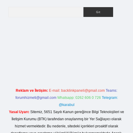
Arama
ilbet bahis sitesi
Reklam ve İletişim:
E-mail:
backlinkpaneli@gmail.com
Teams:
forumhizmeti@gmail.com
Whatsapp: 0262 606 0 726
Telegram:
@karabul
Yasal Uyarı:
Sitemiz, 5651 Sayılı Kanun gereğince Bilgi Teknolojileri ve
İletişim Kurumu (BTK) tarafından onaylanmış bir Yer Sağlayıcı olarak
hizmet vermektedir. Bu nedenle, sitedeki içerikleri proaktif olarak