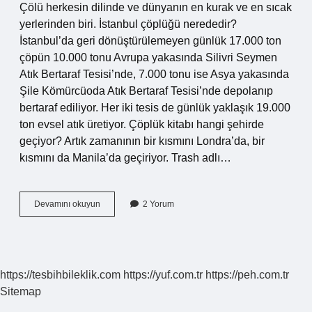
Çölü herkesin dilinde ve dünyanın en kurak ve en sıcak
yerlerinden biri. İstanbul çöplüğü nerededir?
İstanbul’da geri dönüştürülemeyen günlük 17.000 ton
çöpün 10.000 tonu Avrupa yakasında Silivri Seymen
Atık Bertaraf Tesisi’nde, 7.000 tonu ise Asya yakasında
Şile Kömürcüoda Atık Bertaraf Tesisi’nde depolanıp
bertaraf ediliyor. Her iki tesis de günlük yaklaşık 19.000
ton evsel atık üretiyor. Çöplük kitabı hangi şehirde
geçiyor? Artık zamanının bir kısmını Londra’da, bir
kısmını da Manila’da geçiriyor. Trash adlı…
Behala
Devamını okuyun
2 Yorum
Çöplüğü
Nerededir
https://tesbihbileklik.com
https://yuf.com.tr
https://peh.com.tr
Sitemap