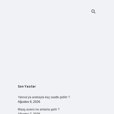
Sidebar
Son Yazılar
ilbet bahis
Yalova’ya arabayla kaç saatte gidilir ?
Ağustos 9, 2026
Maaş avans ne anlama gelir ?