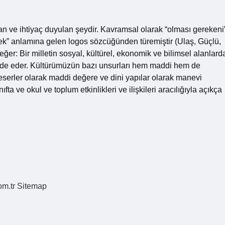
an ve ihtiyaç duyulan şeydir. Kavramsal olarak “olması gerekeni
ek” anlamına gelen logos sözcüğünden türemiştir (Ulaş, Güçlü,
er: Bir milletin sosyal, kültürel, ekonomik ve bilimsel alanlard
ade eder. Kültürümüzün bazı unsurları hem maddi hem de
 eserler olarak maddi değere ve dini yapılar olarak manevi
fta ve okul ve toplum etkinlikleri ve ilişkileri aracılığıyla açıkça
om.tr
Sitemap