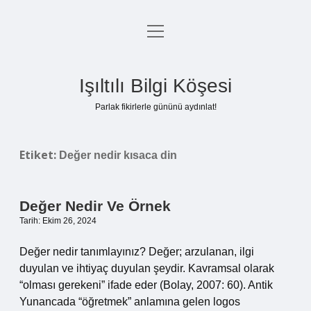
menüyü
Anasayfa
aç
Gizlilik Politikası
Işıltılı Bilgi Köşesi
Yasal Uyarı
Parlak fikirlerle gününü aydınlat!
Hakkımızda
Etiket:
Değer nedir kısaca din
Değer Nedir Ve Örnek
Tarih: Ekim 26, 2024
Değer nedir tanımlayınız? Değer; arzulanan, ilgi
duyulan ve ihtiyaç duyulan şeydir. Kavramsal olarak
“olması gerekeni” ifade eder (Bolay, 2007: 60). Antik
Yunancada “öğretmek” anlamına gelen logos