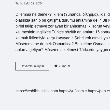
Tarih: Eylül 19, 2024
Dilemma ne demek? İkilem (Yunanca: δίλημμα), ikisi de 
olasılığa sahip bir çatışma durumu anlamına gelir. Bir 
birini takip etmeye zorlayan bir anlaşmazlık, sorun 
kelimesinin İngilizce Türkçe sözlük anlamları: 16 sonu
kalmak ikilemiyle karşı karşıyadır. Şehri terk etmek ya
Müsemma ne demek Osmanlıca? Bu kelime Osmanlı dö
anlama geliyor? Müsemma kelimesi Türkçede yaygın
Dilemma
Devamını okuyun
2 Yorum
Ne
Demek
Osmanlıca
https://tesbihbileklik.com
https://yuf.com.tr
https://peh.c