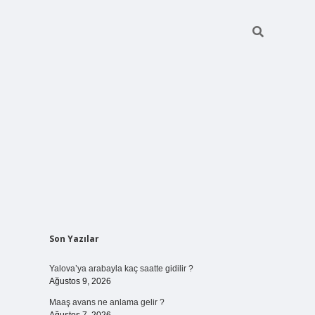
Sidebar
Son Yazılar
ilbet bahis
Yalova’ya arabayla kaç saatte gidilir ?
Ağustos 9, 2026
Maaş avans ne anlama gelir ?