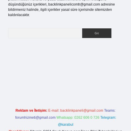
düşündüğünüz içerikleri,
backlinkpanelicomtr@gmail.com
adresine
bildirmeniz halinde, ilgili içerikler yasal süre içerisinde sitemizden
kaldırılacaktır.
Arama
ilbet bahis sitesi
Reklam ve İletişim:
E-mail:
backlinkpaneli@gmail.com
Teams:
forumhizmeti@gmail.com
Whatsapp: 0262 606 0 726
Telegram:
@karabul