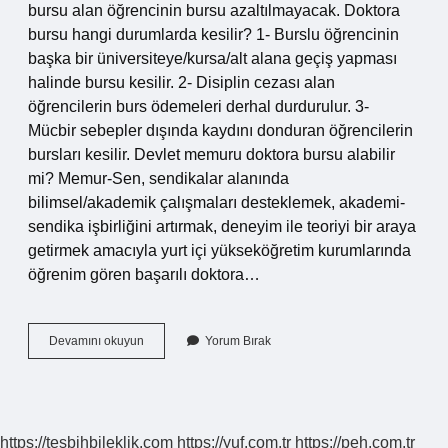
bursu alan öğrencinin bursu azaltılmayacak. Doktora
bursu hangi durumlarda kesilir? 1- Burslu öğrencinin
başka bir üniversiteye/kursa/alt alana geçiş yapması
halinde bursu kesilir. 2- Disiplin cezası alan
öğrencilerin burs ödemeleri derhal durdurulur. 3-
Mücbir sebepler dışında kaydını donduran öğrencilerin
bursları kesilir. Devlet memuru doktora bursu alabilir
mi? Memur-Sen, sendikalar alanında
bilimsel/akademik çalışmaları desteklemek, akademi-
sendika işbirliğini artırmak, deneyim ile teoriyi bir araya
getirmek amacıyla yurt içi yükseköğretim kurumlarında
öğrenim gören başarılı doktora…
Çalışan
Devamını okuyun
Yorum Bırak
Kişi
Doktora
Bursu
Alabilir
Mi
https://tesbihbileklik.com
https://yuf.com.tr
https://peh.com.tr