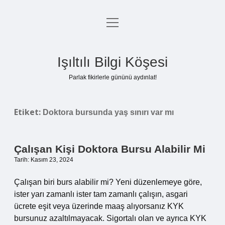
menüyü
Anasayfa
aç
Gizlilik Politikası
Işıltılı Bilgi Köşesi
Yasal Uyarı
Parlak fikirlerle gününü aydınlat!
Hakkımızda
Etiket:
Doktora bursunda yaş sınırı var mı
Çalışan Kişi Doktora Bursu Alabilir Mi
Tarih: Kasım 23, 2024
Çalışan biri burs alabilir mi? Yeni düzenlemeye göre,
ister yarı zamanlı ister tam zamanlı çalışın, asgari
ücrete eşit veya üzerinde maaş alıyorsanız KYK
bursunuz azaltılmayacak. Sigortalı olan ve ayrıca KYK