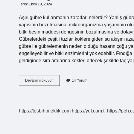
Tarih: Ekim 10, 2024
Aşırı gübre kullanmanın zararları nelerdir? Yanlış gübre
yapısının bozulmasına, mikroorganizma yaşamının olum
bitki besin maddesi dengesinin bozulmasına ve dolayısı
Gübrelerdeki çeşitli tuzlar, köklere giden su akışını azalt
gübre ile gübrelemenin neden olduğu hasarın çoğu yapra
engelleyebilir ve bitki enzimlerini yok edebilir. Fındığa
geldiğinde sıra aralarına kökleri örtecek şekilde taç ya
Fındığa
Devamını okuyun
14 Yorum
Fazla
Gübre
Atılırsa
Ne
Olur
https://tesbihbileklik.com
https://yuf.com.tr
https://peh.c