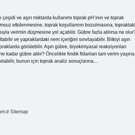
 çeşidi ve aşırı miktarda kullanımı toprak pH’ının ve toprak
suz etkilenmesine, toprak koşullarının bozulmasına, topraktak
yla verimin düşmesine yol açabilir. Gübre fazla atılırsa ne olur
abilir ve yapraklardaki nem içeriğini sınırlayabilir. Bitkiyi aşırı
klarda görülebilir. Aşırı gübre, biyokimyasal reaksiyonları
 ne kadar gübre atılır? Öncelikle fındık fidanları tam verim yaşına
pılabilir, bunun için toprak analiz sonuçlarına…
om.tr
Sitemap