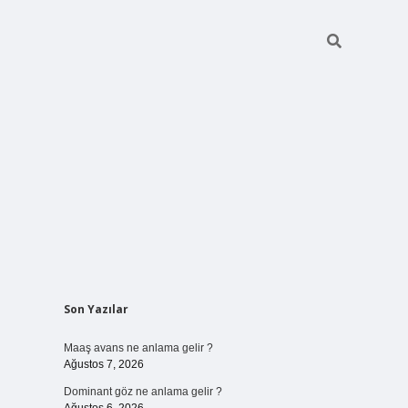
Sidebar
Son Yazılar
ilbet bahi
Maaş avans ne anlama gelir ?
Ağustos 7, 2026
Dominant göz ne anlama gelir ?