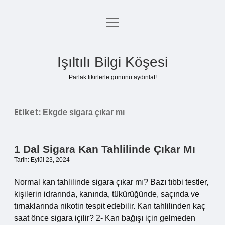
menüyü
Anasayfa
aç
Gizlilik Politikası
Işıltılı Bilgi Köşesi
Yasal Uyarı
Parlak fikirlerle gününü aydınlat!
Hakkımızda
Etiket:
Ekgde sigara çıkar mı
1 Dal Sigara Kan Tahlilinde Çıkar Mı
Tarih: Eylül 23, 2024
Normal kan tahlilinde sigara çıkar mı? Bazı tıbbi testler,
kişilerin idrarında, kanında, tükürüğünde, saçında ve
tırnaklarında nikotin tespit edebilir. Kan tahlilinden kaç
saat önce sigara içilir? 2- Kan bağışı için gelmeden