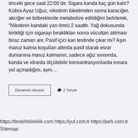
önceki gece saat 22:00’dır. Sigara kanda kaç gün kalır?
Kübra Ayaz Uğuz, nikotinin tüketimden sonra karaciğer,
akciğer ve böbreklerde metabolize edildiğini belirterek,
“Nikotinin kandaki yarı ömrü 2 saattir. Yağ dokusunda
biriktiği için sigarayı bıraktıktan sonra vücuttan atılması
biraz zaman alır. Pasif içici kan testinde çıkar mı? Aşırı
maruz kalma koşulları altında pasif olarak esrar
dumanına maruz kalmanın, sadece ağız sıvısında,
kanda ve idrarda ölçülebilir konsantrasyonlarda esrara
yol açmadığını, aynı…
1
Devamını okuyun
2 Yorum
Dal
Sigara
Kan
Tahlilinde
Çıkar
https://tesbihbileklik.com
https://yuf.com.tr
https://peh.com.tr
Mı
Sitemap