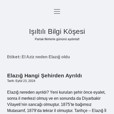
menüyü
Anasayfa
aç
Gizlilik Politikası
Işıltılı Bilgi Köşesi
Yasal Uyarı
Parlak fikirlerle gününü aydınlat!
Hakkımızda
Etiket:
El Aziz neden Elazığ oldu
Elazığ Hangi Şehirden Ayrıldı
Tarih: Eylül 23, 2024
Elazığ nereden ayrıldı? Yeni kurulan şehir önce eyalet,
sonra il merkezi olmuş ve en sonunda da Diyarbakir
Vilayeti’nin sancağı olmuştur. 1875’te bağımsız
Mutasarrıf, 1879’da tekrar il olmuştur. Tarihçe – Elazığ İl