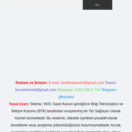
Arama
ilbet bahis sitesi
Reklam ve İletişim:
E-mail:
backlinkpaneli@gmail.com
Teams:
forumhizmeti@gmail.com
Whatsapp: 0262 606 0 726
Telegram:
@karabul
Yasal Uyarı:
Sitemiz, 5651 Sayılı Kanun gereğince Bilgi Teknolojileri ve
İletişim Kurumu (BTK) tarafından onaylanmış bir Yer Sağlayıcı olarak
hizmet vermektedir. Bu nedenle, sitedeki içerikleri proaktif olarak
denetleme veya araştırma yükümlülüğümüz bulunmamaktadır. Ancak,