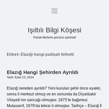
menüyü
Anasayfa
aç
Gizlilik Politikası
Işıltılı Bilgi Köşesi
Yasal Uyarı
Parlak fikirlerle gününü aydınlat!
Hakkımızda
Etiket:
Elazığı hangi padişah fethetti
Elazığ Hangi Şehirden Ayrıldı
Tarih: Eylül 23, 2024
Elazığ nereden ayrıldı? Yeni kurulan şehir önce eyalet,
sonra il merkezi olmuş ve en sonunda da Diyarbakir
Vilayeti’nin sancağı olmuştur. 1875’te bağımsız
Mutasarrıf, 1879’da tekrar il olmuştur. Tarihçe – Elazığ İl