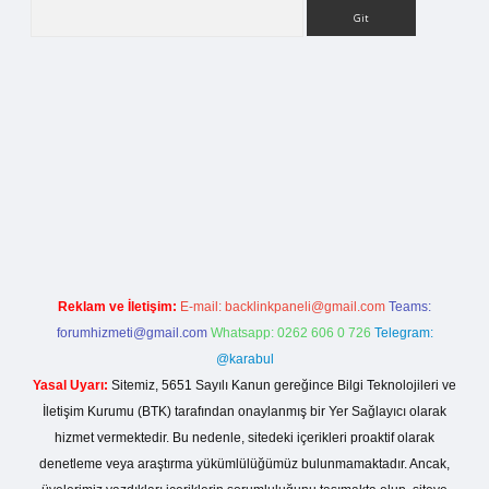
Arama
ilbet bahis sitesi
Reklam ve İletişim:
E-mail:
backlinkpaneli@gmail.com
Teams:
forumhizmeti@gmail.com
Whatsapp: 0262 606 0 726
Telegram:
@karabul
Yasal Uyarı:
Sitemiz, 5651 Sayılı Kanun gereğince Bilgi Teknolojileri ve
İletişim Kurumu (BTK) tarafından onaylanmış bir Yer Sağlayıcı olarak
hizmet vermektedir. Bu nedenle, sitedeki içerikleri proaktif olarak
denetleme veya araştırma yükümlülüğümüz bulunmamaktadır. Ancak,