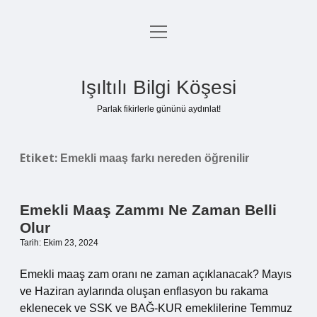
menüyü
Anasayfa
aç
Gizlilik Politikası
Işıltılı Bilgi Köşesi
Yasal Uyarı
Parlak fikirlerle gününü aydınlat!
Hakkımızda
Etiket:
Emekli maaş farkı nereden öğrenilir
Emekli Maaş Zammı Ne Zaman Belli
Olur
Tarih: Ekim 23, 2024
Emekli maaş zam oranı ne zaman açıklanacak? Mayıs
ve Haziran aylarında oluşan enflasyon bu rakama
eklenecek ve SSK ve BAĞ-KUR emeklilerine Temmuz