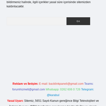
bildirmeniz halinde, ilgili içerikler yasal süre içerisinde sitemizden
kaldırılacaktır.
Arama
ilbet bahis sitesi
Reklam ve İletişim:
E-mail:
backlinkpaneli@gmail.com
Teams:
forumhizmeti@gmail.com
Whatsapp: 0262 606 0 726
Telegram:
@karabul
Yasal Uyarı:
Sitemiz, 5651 Sayılı Kanun gereğince Bilgi Teknolojileri ve