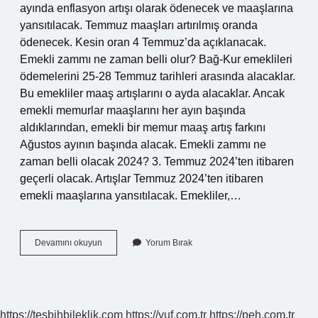
ayında enflasyon artışı olarak ödenecek ve maaşlarına
yansıtılacak. Temmuz maaşları artırılmış oranda
ödenecek. Kesin oran 4 Temmuz’da açıklanacak.
Emekli zammı ne zaman belli olur? Bağ-Kur emeklileri
ödemelerini 25-28 Temmuz tarihleri ​​arasında alacaklar.
Bu emekliler maaş artışlarını o ayda alacaklar. Ancak
emekli memurlar maaşlarını her ayın başında
aldıklarından, emekli bir memur maaş artış farkını
Ağustos ayının başında alacak. Emekli zammı ne
zaman belli olacak 2024? 3. Temmuz 2024’ten itibaren
geçerli olacak. Artışlar Temmuz 2024’ten itibaren
emekli maaşlarına yansıtılacak. Emekliler,…
Emekli
Devamını okuyun
Yorum Bırak
Maaş
Zammı
Ne
Zaman
Belli
https://tesbihbileklik.com
https://yuf.com.tr
https://peh.com.tr