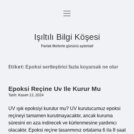
menüyü
Anasayfa
aç
Gizlilik Politikası
Işıltılı Bilgi Köşesi
Yasal Uyarı
Parlak fikirlerle gününü aydınlat!
Hakkımızda
Etiket:
Epoksi sertleştirici fazla koyarsak ne olur
Epoksi Reçine Uv Ile Kurur Mu
Tarih: Kasım 13, 2024
UV ışık epoksiyi kurutur mu? UV kurutucumuz epoksi
reçineyi tamamen kurutmayacaktır, ancak kuruma
süresini en aza indirecek ve kürlenmesine yardımcı
olacaktır. Epoksi reçine tasarımınız ortalama 6 ila 8 saat