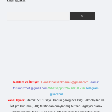
kaldırılacaktır.
Arama
ilbet bahis sitesi
Reklam ve İletişim:
E-mail:
backlinkpaneli@gmail.com
Teams:
forumhizmeti@gmail.com
Whatsapp: 0262 606 0 726
Telegram:
@karabul
Yasal Uyarı:
Sitemiz, 5651 Sayılı Kanun gereğince Bilgi Teknolojileri ve
İletişim Kurumu (BTK) tarafından onaylanmış bir Yer Sağlayıcı olarak