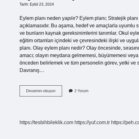
Tarih: Eylül 23, 2024
Eylem planı neden yapılır? Eylem planı; Stratejik planı u
açıklamasıdır. Bu aşama, hedef ve amaçlarla uyumlu stra
ve bunların kaynak gereksinimlerini tanımlar. Okul eyl
eğitim ortamları içindeki ve çevresindeki ilişki ve uygul
planı. Olay eylem planı nedir? Olay öncesinde, sırası
amacı; olayın meydana gelmemesi, büyümemesi veya 
önceden belirlemek ve tüm personelin görev, yetki ve s
Davranış…
Eylem
Devamını okuyun
2 Yorum
Raporu
Nedir
https://tesbihbileklik.com
https://yuf.com.tr
https://peh.c