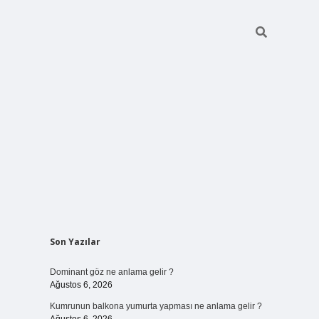
Sidebar
Son Yazılar
ilbet bahi
Dominant göz ne anlama gelir ?
Ağustos 6, 2026
Kumrunun balkona yumurta yapması ne anlama gelir ?