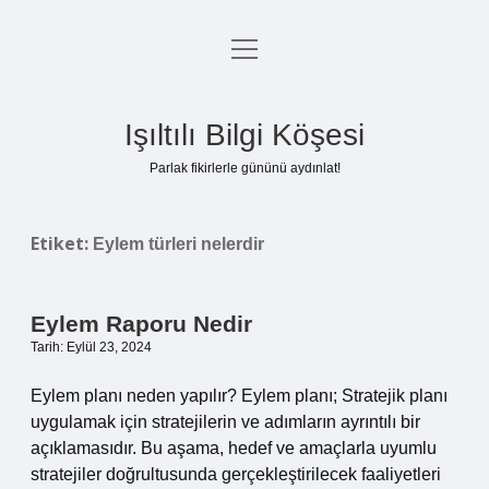
menüyü
Anasayfa
aç
Gizlilik Politikası
Işıltılı Bilgi Köşesi
Yasal Uyarı
Parlak fikirlerle gününü aydınlat!
Hakkımızda
Etiket:
Eylem türleri nelerdir
Eylem Raporu Nedir
Tarih: Eylül 23, 2024
Eylem planı neden yapılır? Eylem planı; Stratejik planı
uygulamak için stratejilerin ve adımların ayrıntılı bir
açıklamasıdır. Bu aşama, hedef ve amaçlarla uyumlu
stratejiler doğrultusunda gerçekleştirilecek faaliyetleri