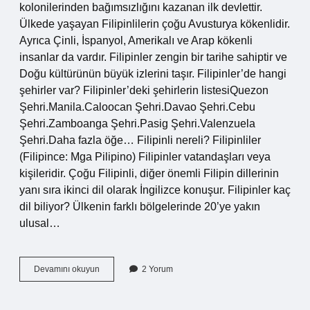
kolonilerinden bağımsızlığını kazanan ilk devlettir.
Ülkede yaşayan Filipinlilerin çoğu Avusturya kökenlidir.
Ayrıca Çinli, İspanyol, Amerikalı ve Arap kökenli
insanlar da vardır. Filipinler zengin bir tarihe sahiptir ve
Doğu kültürünün büyük izlerini taşır. Filipinler’de hangi
şehirler var? Filipinler’deki şehirlerin listesiQuezon
Şehri.Manila.Caloocan Şehri.Davao Şehri.Cebu
Şehri.Zamboanga Şehri.Pasig Şehri.Valenzuela
Şehri.Daha fazla öğe… Filipinli nereli? Filipinliler
(Filipince: Mga Pilipino) Filipinler vatandaşları veya
kişileridir. Çoğu Filipinli, diğer önemli Filipin dillerinin
yanı sıra ikinci dil olarak İngilizce konuşur. Filipinler kaç
dil biliyor? Ülkenin farklı bölgelerinde 20’ye yakın
ulusal…
Türkiyede
Devamını okuyun
2 Yorum
Kaç
Filipinli
Var