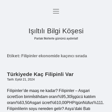
menüyü
Anasayfa
aç
Gizlilik Politikası
Işıltılı Bilgi Köşesi
Yasal Uyarı
Parlak fikirlerle gününü aydınlat!
Hakkımızda
Etiket:
Filipinler ekonomide kaçıncı sırada
Türkiyede Kaç Filipinli Var
Tarih: Eylül 21, 2024
Filipinler’de maaş ne kadar? Filipinler – Asgari
ücretSon birimİstihdam oranı%95,30İşgücü katılım
oranı%63,50Asgari ücret%610,00PHP/günNüfus%111.
Filipinlilerin soyu nereden gelir? Asya’daki Batı