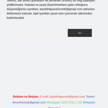
Sitemiz, kar amacı gütmeyen ve tamamen ücretsiz bir bilgi paylaşım
platformudur. Hukuka ve yasal düzenlemelere aykırı olduğunu
düşündüğünüz içerikleri,
backlinkpanelicomtr@gmail.com
adresine
bildirmeniz halinde, ilgili içerikler yasal süre içerisinde sitemizden
kaldırılacaktır.
Arama
ilbet bahis sitesi
Reklam ve İletişim:
E-mail:
backlinkpaneli@gmail.com
Teams:
forumhizmeti@gmail.com
Whatsapp: 0262 606 0 726
Telegram: