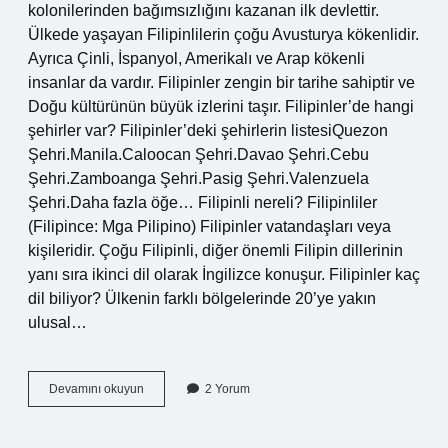
kolonilerinden bağımsızlığını kazanan ilk devlettir.
Ülkede yaşayan Filipinlilerin çoğu Avusturya kökenlidir.
Ayrıca Çinli, İspanyol, Amerikalı ve Arap kökenli
insanlar da vardır. Filipinler zengin bir tarihe sahiptir ve
Doğu kültürünün büyük izlerini taşır. Filipinler’de hangi
şehirler var? Filipinler’deki şehirlerin listesiQuezon
Şehri.Manila.Caloocan Şehri.Davao Şehri.Cebu
Şehri.Zamboanga Şehri.Pasig Şehri.Valenzuela
Şehri.Daha fazla öğe… Filipinli nereli? Filipinliler
(Filipince: Mga Pilipino) Filipinler vatandaşları veya
kişileridir. Çoğu Filipinli, diğer önemli Filipin dillerinin
yanı sıra ikinci dil olarak İngilizce konuşur. Filipinler kaç
dil biliyor? Ülkenin farklı bölgelerinde 20’ye yakın
ulusal…
Türkiyede
Devamını okuyun
2 Yorum
Kaç
Filipinli
Var