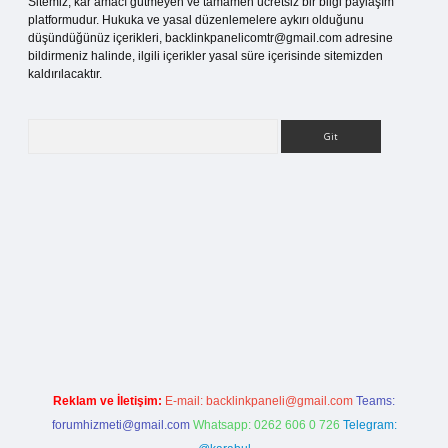
Sitemiz, kar amacı gütmeyen ve tamamen ücretsiz bir bilgi paylaşım
platformudur. Hukuka ve yasal düzenlemelere aykırı olduğunu
düşündüğünüz içerikleri,
backlinkpanelicomtr@gmail.com
adresine
bildirmeniz halinde, ilgili içerikler yasal süre içerisinde sitemizden
kaldırılacaktır.
Arama
si
Reklam ve İletişim:
E-mail:
backlinkpaneli@gmail.com
Teams:
forumhizmeti@gmail.com
Whatsapp: 0262 606 0 726
Telegram: