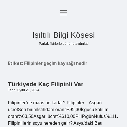
menüyü
Anasayfa
aç
Gizlilik Politikası
Işıltılı Bilgi Köşesi
Yasal Uyarı
Parlak fikirlerle gününü aydınlat!
Hakkımızda
Etiket:
Filipinler geçim kaynağı nedir
Türkiyede Kaç Filipinli Var
Tarih: Eylül 21, 2024
Filipinler’de maaş ne kadar? Filipinler – Asgari
ücretSon birimİstihdam oranı%95,30İşgücü katılım
oranı%63,50Asgari ücret%610,00PHP/günNüfus%111.
Filipinlilerin soyu nereden gelir? Asya’daki Batı