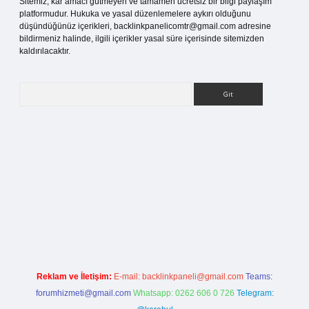
Sitemiz, kar amacı gütmeyen ve tamamen ücretsiz bir bilgi paylaşım
platformudur. Hukuka ve yasal düzenlemelere aykırı olduğunu
düşündüğünüz içerikleri,
backlinkpanelicomtr@gmail.com
adresine
bildirmeniz halinde, ilgili içerikler yasal süre içerisinde sitemizden
kaldırılacaktır.
Arama
tesi
Reklam ve İletişim:
E-mail:
backlinkpaneli@gmail.com
Teams:
forumhizmeti@gmail.com
Whatsapp: 0262 606 0 726
Telegram: