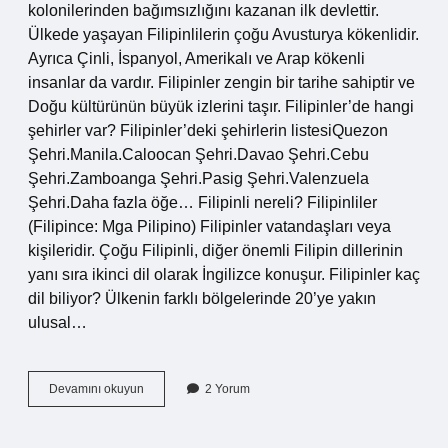
kolonilerinden bağımsızlığını kazanan ilk devlettir.
Ülkede yaşayan Filipinlilerin çoğu Avusturya kökenlidir.
Ayrıca Çinli, İspanyol, Amerikalı ve Arap kökenli
insanlar da vardır. Filipinler zengin bir tarihe sahiptir ve
Doğu kültürünün büyük izlerini taşır. Filipinler’de hangi
şehirler var? Filipinler’deki şehirlerin listesiQuezon
Şehri.Manila.Caloocan Şehri.Davao Şehri.Cebu
Şehri.Zamboanga Şehri.Pasig Şehri.Valenzuela
Şehri.Daha fazla öğe… Filipinli nereli? Filipinliler
(Filipince: Mga Pilipino) Filipinler vatandaşları veya
kişileridir. Çoğu Filipinli, diğer önemli Filipin dillerinin
yanı sıra ikinci dil olarak İngilizce konuşur. Filipinler kaç
dil biliyor? Ülkenin farklı bölgelerinde 20’ye yakın
ulusal…
Türkiyede
Devamını okuyun
2 Yorum
Kaç
Filipinli
Var