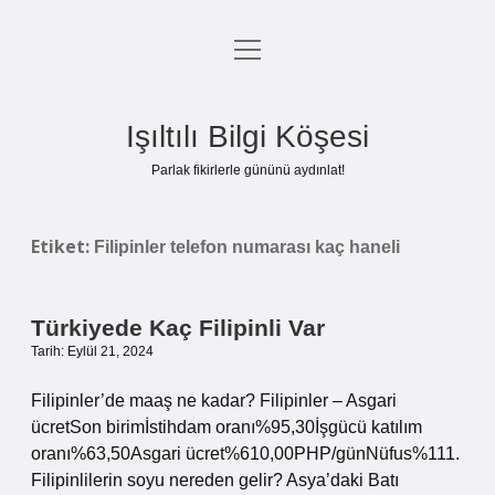
menüyü
Anasayfa
aç
Gizlilik Politikası
Işıltılı Bilgi Köşesi
Yasal Uyarı
Parlak fikirlerle gününü aydınlat!
Hakkımızda
Etiket:
Filipinler telefon numarası kaç haneli
Türkiyede Kaç Filipinli Var
Tarih: Eylül 21, 2024
Filipinler’de maaş ne kadar? Filipinler – Asgari
ücretSon birimİstihdam oranı%95,30İşgücü katılım
oranı%63,50Asgari ücret%610,00PHP/günNüfus%111.
Filipinlilerin soyu nereden gelir? Asya’daki Batı